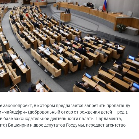
е законопроект, в котором предлагается запретить пропаганду
 «чайлдфри» (добровольный отказ от рождения детей — ред.).
в базе законодательной деятельности палаты Парламента,
та) Башкирии и двое депутатов Госдумы, передает агентство