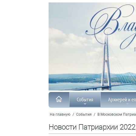
События
Архиерей и е
На главную
/
События
/
В Московском Патриа
Новости Патриархии 2022