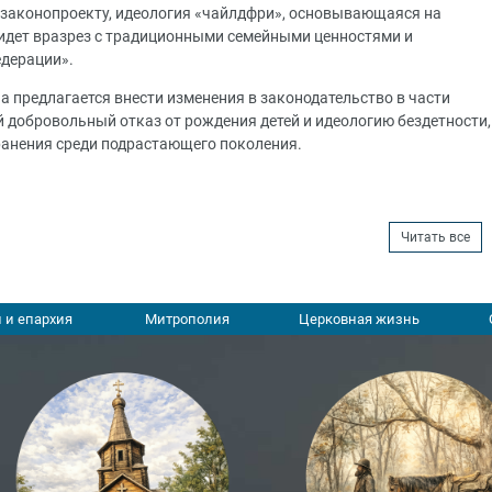
к законопроекту, идеология «чайлдфри», основывающаяся на
«идет вразрез с традиционными семейными ценностями и
едерации».
а предлагается внести изменения в законодательство в части
добровольный отказ от рождения детей и идеологию бездетности,
ранения среди подрастающего поколения.
Читать все
 и епархия
Митрополия
Церковная жизнь