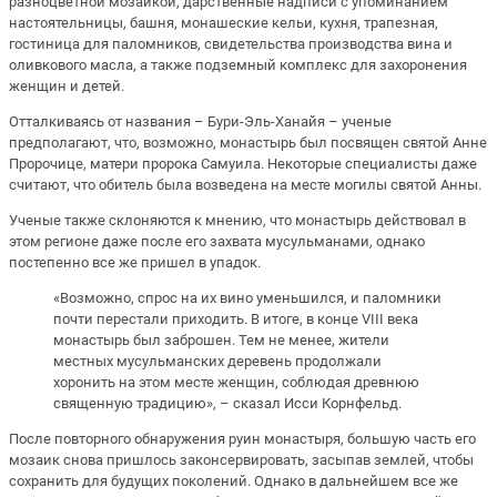
разноцветной мозаикой, дарственные надписи с упоминанием
настоятельницы, башня, монашеские кельи, кухня, трапезная,
гостиница для паломников, свидетельства производства вина и
оливкового масла, а также подземный комплекс для захоронения
женщин и детей.
Отталкиваясь от названия – Бури-Эль-Ханайя – ученые
предполагают, что, возможно, монастырь был посвящен святой Анне
Пророчице, матери пророка Самуила. Некоторые специалисты даже
считают, что обитель была возведена на месте могилы святой Анны.
Ученые также склоняются к мнению, что монастырь действовал в
этом регионе даже после его захвата мусульманами, однако
постепенно все же пришел в упадок.
«Возможно, спрос на их вино уменьшился, и паломники
почти перестали приходить. В итоге, в конце VIII века
монастырь был заброшен. Тем не менее, жители
местных мусульманских деревень продолжали
хоронить на этом месте женщин, соблюдая древнюю
священную традицию», – сказал Исси Корнфельд.
После повторного обнаружения руин монастыря, большую часть его
мозаик снова пришлось законсервировать, засыпав землей, чтобы
сохранить для будущих поколений. Однако в дальнейшем все же