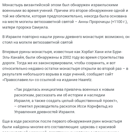
Монастырь византийской эпохи был обнаружен израильскими
военными во время учений. Причем это второе обнаружение одной и
той же обители, которая предположительно, некогда была основана
на месте могилы ветхозаветной святой – Анны Пророчицы (+1100 г.),
матери пророка Самуила.
В Израиле повторно нашли руины древнего монастыря: возможно, он
стоял на могиле ветхозаветной святой
Впервые руины монастыря, известные как Хорбат Хани или Бури-
Эль-Ханайя, были обнаружены в 2002 году во время строительства
дороги. Тогда же их законсервировали, чтобы сохранить, и вот
относительно недавно остатки монастыря открыли во второй раз – в
результате небольшого взрыва в ходе учений, сообщает сайт
«Православие.ru» со ссылкой на издание Haaretz.
«Так родилась инициатива привлечь военных к новым
раскопкам, рассказать им об истории и наследии
Израиля, а также создать целый общественный проект»,
– отметил руководитель раскопок Исси Корнфельд из
Управления древностей Израиля.
Еще в ходе раскопок после первого обнаружения руин монастыря
были найдены многие его составляющие: церковь с красивой