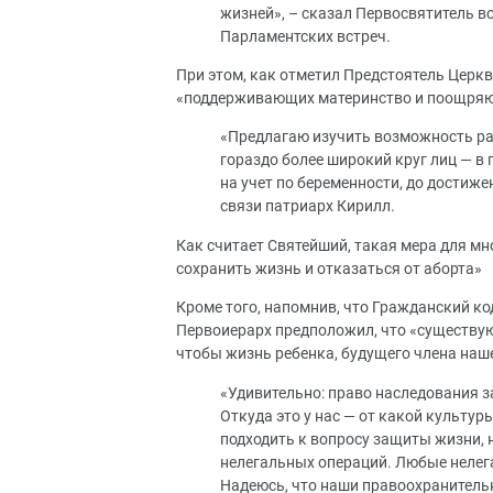
жизней», – сказал Первосвятитель в
Парламентских встреч.
При этом, как отметил Предстоятель Церкви
«поддерживающих материнство и поощря
«Предлагаю изучить возможность рас
гораздо более широкий круг лиц — 
на учет по беременности, до достиже
связи патриарх Кирилл.
Как считает Святейший, такая мера для 
сохранить жизнь и отказаться от аборта»
Кроме того, напомнив, что Гражданский к
Первоиерарх предположил, что «существу
чтобы жизнь ребенка, будущего члена наш
«Удивительно: право наследования з
Откуда это у нас — от какой культу
подходить к вопросу защиты жизни, 
нелегальных операций. Любые нелег
Надеюсь, что наши правоохранитель