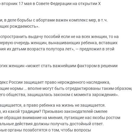
о вторник 17 мая в Совете Федерации на открытии X
, в деле борьбы с абортами важен комплекс мер, в т.ч.
ющих рождаемость».
пространить выдачу пособий если не на всех женщин, то на
в первую очередь женщин, вынашивающих ребенка, вставших
ния их детьми возраста полутора лет», — предложил в этой
многих женщин «может стать важнейшим фактором в решении
одекс России защищает право нерожденного наследника,
ющие нормы … вполне могут быть отредактированы таким образом
его общества, защищалась законом с момента зарождения».
ащищается, а право ребенка на жизнь не защищается.
ры, из какой традиции? Призываю законодателей смелее
не обращая внимание на мнения, пугающие нас якобы ростом
альные действия должны получать достойный ответ.
ные органы позаботятся о том, чтобы вопросы