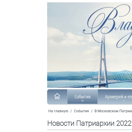
События
Архиерей и е
На главную
/
События
/
В Московском Патриа
Новости Патриархии 2022