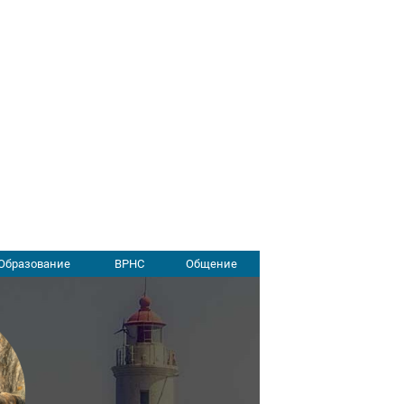
Образование
ВРНС
Общение