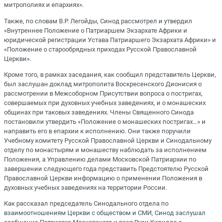
митрополиях и епархиях».
Также, по словам В.Р. Легойды, Синод рассмотрел и утвердил
«Внутреннее Положение о Патриаршем Экзархате Африки и
юридической регистрации Устава Патриаршего Экзархата Африки» и
«Положение о старообрядных приходах Русской Православной
Церкви».
Кроме того, в рамках заседания, как сообщил представитель Церкви,
был заслушан доклад митрополита Воскресенского Дионисия о
рассмотрении в Межсоборном Присутствии вопроса о постригах,
совершаемых при духовных учебных заведениях, и о монашеских
общинах при таковых заведениях. Члены Священного Синода
постановили утвердить «Положение о монашеских постригах…» и
направить его в епархии к исполнению. Они также поручили
Учебному комитету Русской Православной Церкви и Синодальному
отделу по монастырям и монашеству наблюдать за исполнением
Положения, а Управлению делами Московской Патриархии по
завершении следующего года представить Предстоятелю Русской
Православной Церкви информацию о применении Положения в
духовных учебных заведениях на территории России.
Как рассказал председатель Синодального отдела по
взаимоотношениям Церкви с обществом и СМИ, Синод заслушал