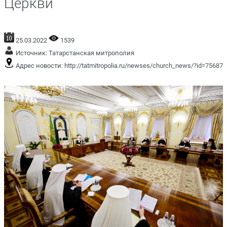
Церкви
25.03.2022
1539
Источник:
Татарстанская митрополия
Адрес новости:
http://tatmitropolia.ru/newses/church_news/?id=75687