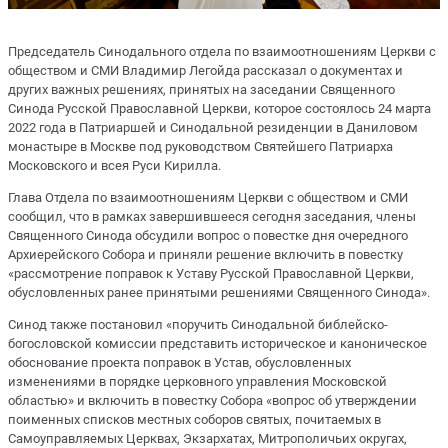
Председатель Синодального отдела по взаимоотношениям Церкви с
обществом и СМИ Владимир Легойда рассказал о документах и
других важных решениях, принятых на заседании Священного
Синода Русской Православной Церкви, которое состоялось 24 марта
2022 года в Патриаршей и Синодальной резиденции в Даниловом
монастыре в Москве под руководством Святейшего Патриарха
Московского и всея Руси Кирилла.
Глава Отдела по взаимоотношениям Церкви с обществом и СМИ
сообщил, что в рамках завершившееся сегодня заседания, члены
Священного Синода обсудили вопрос о повестке дня очередного
Архиерейского Собора и приняли решение включить в повестку
«рассмотрение поправок к Уставу Русской Православной Церкви,
обусловленных ранее принятыми решениями Священного Синода».
Синод также постановил «поручить Синодальной библейско-
богословской комиссии представить историческое и каноническое
обоснование проекта поправок в Устав, обусловленных
изменениями в порядке церковного управления Московской
областью» и включить в повестку Собора «вопрос об утверждении
поименных списков местных соборов святых, почитаемых в
Самоуправляемых Церквах, Экзархатах, Митрополичьих округах,