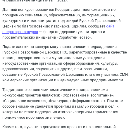
«Православная инициатива — 2022».
Данный конкурс проводится Координационным комитетом по
поощрению социальных, образовательных, информационных,
культурных и иных инициатив под эгидой Русской Православной
Церкви по благословению патриарха Кирилла, сообщает
сайт
оператора конкурса
— фонда поддержки гуманитарных и
просветительских инициатив «Соработничество».
Подать заявки на конкурс могут: канонические подразделения
Русской Православной Церкви; НКО, зарегистрированные в качестве
юрлиц; государственные и муниципальные учреждения;
негосударственные организации сферы образования, культуры,
здравоохранения, соцзащиты и другие, в т.ч. организации,
созданные Русской Православной Церковью или с ее участием; СМИ;
коммерческие организации и индивидуальные предприниматели.
Традиционно основными тематическими направлениями
конкурсных проектов являются: «Образование и воспитание»,
«Социальное служение», «Культура», «Информационное». При этом
особое внимание уделяется проектам из малых городов и сел, к
которым на этапе подведения итогов экспертизы «применяется
пониженное пороговое значение».
Кроме того, к участию допускаются проекты и по специальной