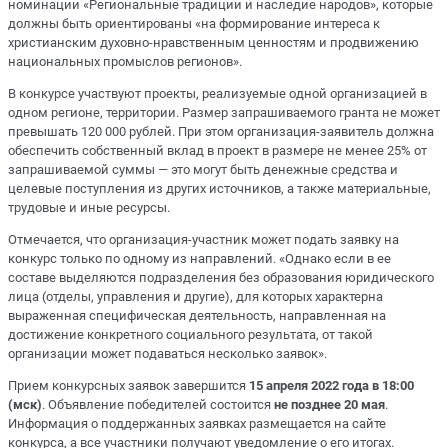
номинации «Региональные традиции и наследие народов», которые
должны быть ориентированы «на формирование интереса к
христианским духовно-нравственным ценностям и продвижению
национальных промыслов регионов».
В конкурсе участвуют проекты, реализуемые одной организацией в
одном регионе, территории. Размер запрашиваемого гранта не может
превышать 120 000 рублей. При этом организация-заявитель должна
обеспечить собственный вклад в проект в размере не менее 25% от
запрашиваемой суммы — это могут быть денежные средства и
целевые поступления из других источников, а также материальные,
трудовые и иные ресурсы.
Отмечается, что организация-участник может подать заявку на
конкурс только по одному из направлений. «Однако если в ее
составе выделяются подразделения без образования юридического
лица (отделы, управления и другие), для которых характерна
выраженная специфическая деятельность, направленная на
достижение конкретного социального результата, от такой
организации может подаваться несколько заявок».
Прием конкурсных заявок завершится
15 апреля 2022 года в 18:00
(мск)
. Объявление победителей состоится
не позднее 20 мая
.
Информация о поддержанных заявках размещается на сайте
конкурса, а все участники получают уведомление о его итогах.