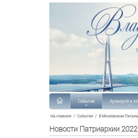
События
Архиерей и е
На главную
/
События
/
В Московском Патриа
Новости Патриархии 2022