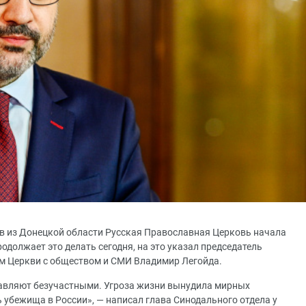
в из Донецкой области Русская Православная Церковь начала
должает это делать сегодня, на это указал председатель
м Церкви с обществом и СМИ Владимир Легойда.
тавляют безучастными. Угроза жизни вынудила мирных
ь убежища в России», — написал глава Синодального отдела у