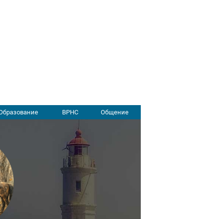
Образование
ВРНС
Общение