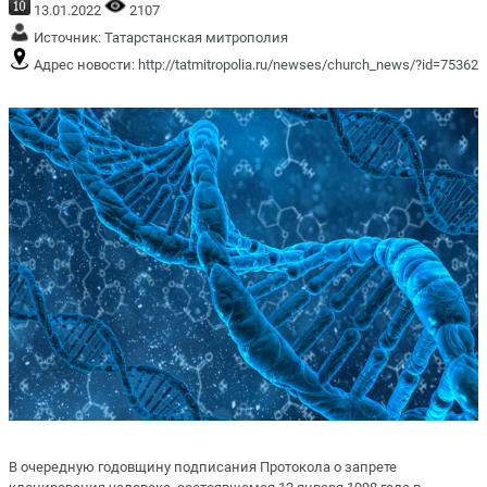
13.01.2022
2107
Источник:
Татарстанская митрополия
Адрес новости:
http://tatmitropolia.ru/newses/church_news/?id=75362
В очередную годовщину подписания Протокола о запрете