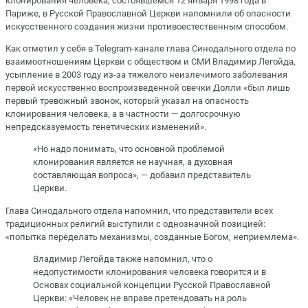
клонирования человека, состоявшемся 12 января 1998 года в
Париже, в Русской Православной Церкви напомнили об опасности
искусственного создания жизни противоестественным способом.
Как отметил у себя в Telegram-канале глава Синодального отдела по
взаимоотношениям Церкви с обществом и СМИ Владимир Легойда,
усыпление в 2003 году из-за тяжелого неизлечимого заболевания
первой искусственно воспроизведенной овечки Долли «был лишь
первый тревожный звонок, который указал на опасность
клонирования человека, а в частности — долгосрочную
непредсказуемость генетических изменений».
«Но надо понимать, что основной проблемой
клонирования является не научная, а духовная
составляющая вопроса», — добавил представитель
Церкви.
Глава Синодального отдела напомнил, что представители всех
традиционных религий выступили с однозначной позицией:
«попытка переделать механизмы, созданные Богом, неприемлема».
Владимир Легойда также напомнил, что о
недопустимости клонирования человека говорится и в
Основах социальной концепции Русской Православной
Церкви: «Человек не вправе претендовать на роль