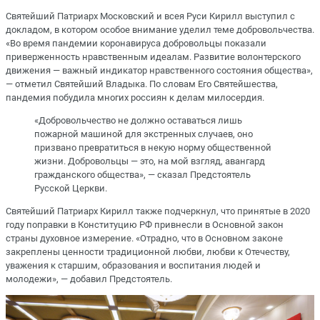
Святейший Патриарх Московский и всея Руси Кирилл выступил с
докладом, в котором особое внимание уделил теме добровольчества.
«Во время пандемии коронавируса добровольцы показали
приверженность нравственным идеалам. Развитие волонтерского
движения — важный индикатор нравственного состояния общества»,
— отметил Святейший Владыка. По словам Его Святейшества,
пандемия побудила многих россиян к делам милосердия.
«Добровольчество не должно оставаться лишь
пожарной машиной для экстренных случаев, оно
призвано превратиться в некую норму общественной
жизни. Добровольцы — это, на мой взгляд, авангард
гражданского общества», — сказал Предстоятель
Русской Церкви.
Святейший Патриарх Кирилл также подчеркнул, что принятые в 2020
году поправки в Конституцию РФ привнесли в Основной закон
страны духовное измерение. «Отрадно, что в Основном законе
закреплены ценности традиционной любви, любви к Отечеству,
уважения к старшим, образования и воспитания людей и
молодежи», — добавил Предстоятель.