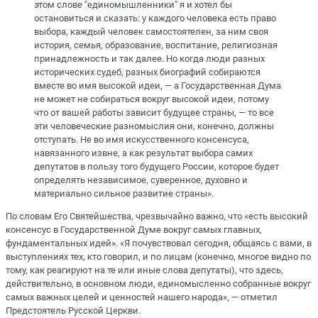
этом слове "единомышленники" я и хотел бы
остановиться и сказать: у каждого человека есть право
выбора, каждый человек самостоятелен, за ним своя
история, семья, образование, воспитание, религиозная
принадлежность и так далее. Но когда люди разных
исторических судеб, разных биографий собираются
вместе во имя высокой идеи, — а Государственная Дума
не может не собираться вокруг высокой идеи, потому
что от вашей работы зависит будущее страны, — то все
эти человеческие разномыслия они, конечно, должны
отступать. Не во имя искусственного консенсуса,
навязанного извне, а как результат выбора самих
депутатов в пользу того будущего России, которое будет
определять независимое, суверенное, духовно и
материально сильное развитие страны».
По словам Его Святейшества, чрезвычайно важно, что «есть высокий
консенсус в Государственной Думе вокруг самых главных,
фундаментальных идей». «Я почувствовал сегодня, общаясь с вами, в
выступлениях тех, кто говорил, и по лицам (конечно, многое видно по
тому, как реагируют на те или иные слова депутаты), что здесь,
действительно, в основном люди, единомысленно собранные вокруг
самых важных целей и ценностей нашего народа», — отметил
Предстоятель Русской Церкви.