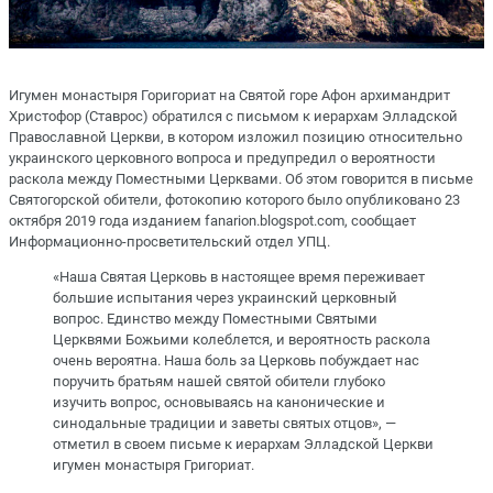
Игумен монастыря Горигориат на Святой горе Афон архимандрит
Христофор (Ставрос) обратился с письмом к иерархам Элладской
Православной Церкви, в котором изложил позицию относительно
украинского церковного вопроса и предупредил о вероятности
раскола между Поместными Церквами. Об этом говорится в письме
Святогорской обители, фотокопию которого было опубликовано 23
октября 2019 года изданием fanarion.blogspot.com, сообщает
Информационно-просветительский отдел УПЦ.
«Наша Святая Церковь в настоящее время переживает
большие испытания через украинский церковный
вопрос. Единство между Поместными Святыми
Церквями Божьими колеблется, и вероятность раскола
очень вероятна. Наша боль за Церковь побуждает нас
поручить братьям нашей святой обители глубоко
изучить вопрос, основываясь на канонические и
синодальные традиции и заветы святых отцов», —
отметил в своем письме к иерархам Элладской Церкви
игумен монастыря Григориат.