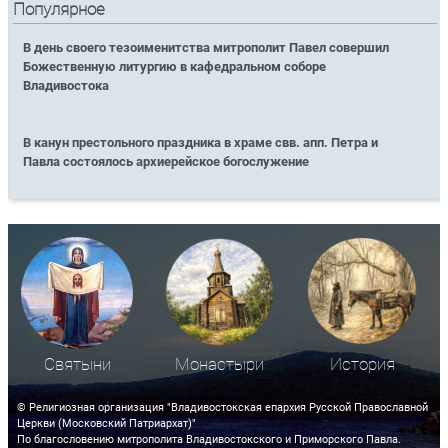
Популярное
В день своего тезоименитства митрополит Павел совершил
Божественную литургию в кафедральном соборе
Владивостока
В канун престольного праздника в храме свв. апп. Петра и
Павла состоялось архиерейское богослужение
Святыни
Монастыри
История
© Религиозная организация "Владивостокская епархия Русской Православной
Церкви (Московский Патриархат)"
По благословению митрополита Владивостокского и Приморского Павла.