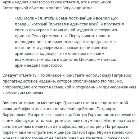
Архимандрит Христофор также отметил, что насельники
Святогорской обители молятся Богу о единстве.
«Мы молимся, чтобы Всемилостивейший вселил Дух
правды, который “призвал к единству всех”, и просветил
святых архиереев с наивысшей мудростью сохранить
единым Тело Христово <…>. Первую часть нашего
исследования в письменном виде мы предлагаем с
почтением и доверием на рассмотрение святых
архиереев в надежде, что мы вносим во своим
возможностям вклад в единство Церкви», — написал
архимандрит Христофор.
Следует отметить, что близкое к Константинопольскому Патриарху
пропагандистское издание, которое опубликовало это письмо,
сопровождало его текст насмешкой и откровенным пренебрежением
к афонским монахам.
Заявление игумена монастыря Григориат стала не единственной
реакцией Афона на антиканонические действия Патриарха
Варфоломея. Во время его визита на Святую Гору желание сослужить
с ним обнаружили только треть афонских игуменов. Многие из них не
сочли нужным появиться и на официальную встречу Патриарха в
Карее — административном центре Святой Горы. Игумен греческого
монастыря Костоманит не делегировал на эту встречу даже своих