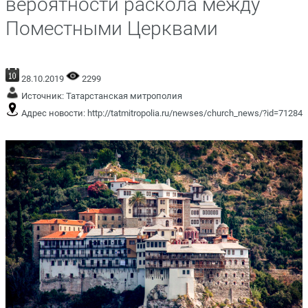
вероятности раскола между
Поместными Церквами
28.10.2019
2299
Источник:
Татарстанская митрополия
Адрес новости:
http://tatmitropolia.ru/newses/church_news/?id=71284