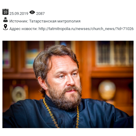
25.09.2019
2087
Источник:
Татарстанская митрополия
Адрес новости:
http://tatmitropolia.ru/newses/church_news/?id=71026