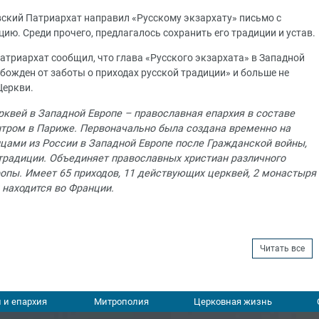
овский Патриархат направил «Русскому экзархату» письмо с
ию. Среди прочего, предлагалось сохранить его традиции и устав.
атриархат сообщил, что глава «Русского экзархата» в Западной
божден от заботы о приходах русской традиции» и больше не
Церкви.
квей в Западной Европе – православная епархия в составе
нтром в Париже. Первоначально была создана временно на
цами из России в Западной Европе после Гражданской войны,
традиции. Объединяет православных христиан различного
опы. Имеет 65 приходов, 11 действующих церквей, 2 монастыря
н находится во Франции.
Читать все
 и епархия
Митрополия
Церковная жизнь