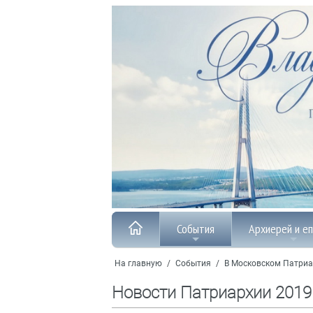
События
Архиерей и е
На главную
/
События
/
В Московском Патриа
Новости Патриархии 2019