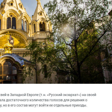
ей в Западной Европе (т.н. «Русский экзархат») на своей
ала достаточного количества голосов для решения о
 но в его состав могут войти ее отдельные приходы.