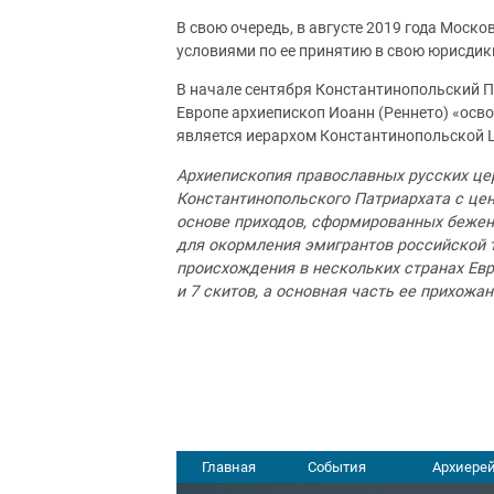
В свою очередь, в августе 2019 года Моск
условиями по ее принятию в свою юрисдикц
В начале сентября Константинопольский П
Европе архиепископ Иоанн (Реннето) «осво
является иерархом Константинопольской 
Архиепископия православных русских цер
Константинопольского Патриархата с це
основе приходов, сформированных бежен
для окормления эмигрантов российской 
происхождения в нескольких странах Евр
и 7 скитов, а основная часть ее прихожа
Главная
События
Архиерей