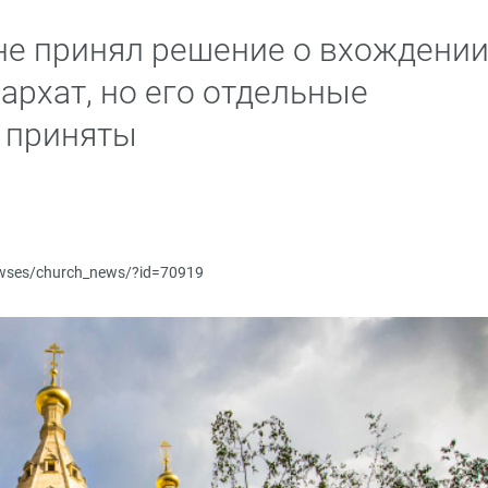
 не принял решение о вхождени
архат, но его отдельные
 приняты
newses/church_news/?id=70919