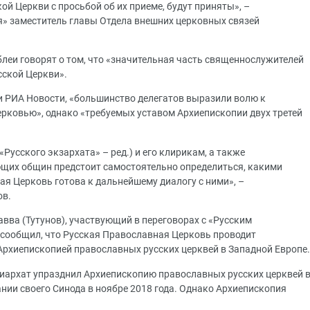
кой Церкви с просьбой об их приеме, будут приняты», –
я» заместитель главы Отдела внешних церковных связей
блеи говорят о том, что «значительная часть священнослужителей
сской Церкви».
 РИА Новости, «большинство делегатов выразили волю к
рковью», однако «требуемых уставом Архиепископии двух третей
«Русского экзархата» – ред.) и его клирикам, а также
щих общин предстоит самостоятельно определиться, какими
ая Церковь готова к дальнейшему диалогу с ними», –
ов.
авва (Тутунов), участвующий в переговорах с «Русским
 сообщил, что Русская Православная Церковь проводит
Архиепископией православных русских церквей в Западной Европе.
иархат упразднил Архиепископию православных русских церквей 
ании своего Синода в ноябре 2018 года. Однако Архиепископия