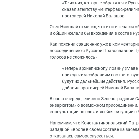
«Те из них, которые обратятся к Русс
сказал агентству «Интерфакс-религи
протоиерей Николай Балашов.
Отец Николай отметил, что итоги генассам
и общин желали бы вхождения в состав Ру
Как пояснил священник уже в комментарии
воссоединению с Русской Православной Це
голосов не сложилось».
«Теперь архиепископу Иоанну (главе 
приходским собраниям соответствую
будут их дальнейшие действия. Русск
добавил протоиерей Николай Балаш
В свою очередь, епископ Зеленоградский С
экзархатом» о возможном присоединении,
консультации по сложившейся ситуации с 
Напомним, что Константинопольский Патр
Западной Европе в своем составе на засед
отказалась самораспускаться.