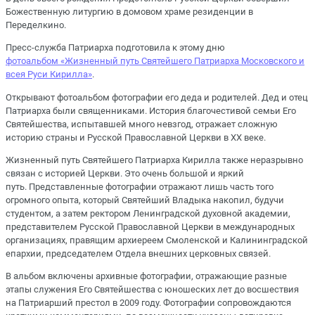
Божественную литургию в домовом храме резиденции в
Переделкино.
Пресс-служба Патриарха подготовила к этому дню
фотоальбом «Жизненный путь Святейшего Патриарха Московского и
всея Руси Кирилла»
.
Открывают фотоальбом фотографии его деда и родителей. Дед и отец
Патриарха были священниками. История благочестивой семьи Его
Святейшества, испытавшей много невзгод, отражает сложную
историю страны и Русской Православной Церкви в XX веке.
Жизненный путь Святейшего Патриарха Кирилла также неразрывно
связан с историей Церкви. Это очень большой и яркий
путь. Представленные фотографии отражают лишь часть того
огромного опыта, который Святейший Владыка накопил, будучи
студентом, а затем ректором Ленинградской духовной академии,
представителем Русской Православной Церкви в международных
организациях, правящим архиереем Смоленской и Калининградской
епархии, председателем Отдела внешних церковных связей.
В альбом включены архивные фотографии, отражающие разные
этапы служения Его Святейшества с юношеских лет до восшествия
на Патриарший престол в 2009 году. Фотографии сопровождаются