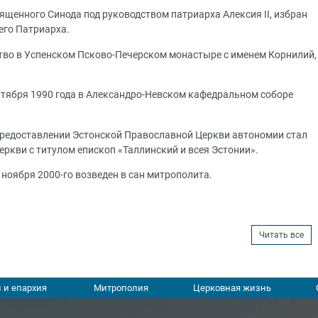
вященного Синода под руководством патриарха Алексия II, избран
его Патриарха.
ство в Успенском Псково-Печерском монастыре с именем Корнилий,
нтября 1990 года в Александро-Невском кафедральном соборе
предоставлении Эстонской Православной Церкви автономии стал
ркви с титулом епископ «Таллинский и всея Эстонии».
6 ноября 2000-го возведен в сан митрополита.
Читать все
 и епархия
Митрополия
Церковная жизнь