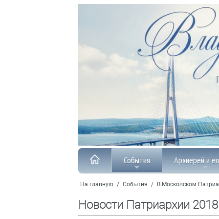
События
Архиерей и е
На главную
/
События
/
В Московском Патриа
Новости Патриархии 2018