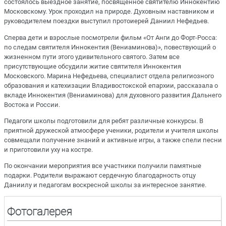
состоялось выездное занятие, посвященное святителю Иннокентию
Московскому. Урок проходил на природе. Духовным наставником и
руководителем поездки выступил протоиерей Даниил Нефедьев.
Сперва дети и взрослые посмотрели фильм «От Анги до Форт-Росса:
по следам святителя Иннокентия (Вениаминова)», повествующий о
жизненном пути этого удивительного святого. Затем все
присутствующие обсудили житие святителя Иннокентия
Московского. Марина Нефедьева, специалист отдела религиозного
образования и катехизации Владивостокской епархии, рассказала о
вкладе Иннокентия (Вениаминова) для духовного развития Дальнего
Востока и России.
Педагоги школы подготовили для ребят различные конкурсы. В
приятной дружеской атмосфере ученики, родители и учителя школы
совмещали получение знаний и активные игры, а также спели песни
и приготовили уху на костре.
По окончании мероприятия все участники получили памятные
подарки. Родители выражают сердечную благодарность отцу
Даниилу и педагогам воскресной школы за интересное занятие.
Фотогалерея