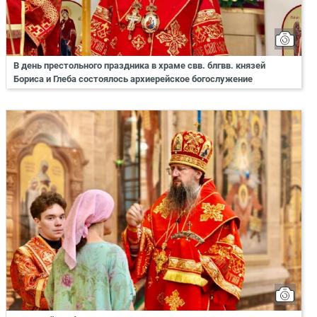
В день престольного праздника в храме свв. блгвв. князей
Бориса и Глеба состоялось архиерейское богослужение