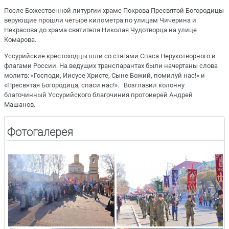
После Божественной литургии храме Покрова Пресвятой Богородицы
верующие прошли четыре километра по улицам Чичерина и
Некрасова до храма святителя Николая Чудотворца на улице
Комарова.
Уссурийские крестоходцы шли со стягами Спаса Нерукотворного и
флагами России. На ведущих транспарантах были начертаны слова
молитв: «Господи, Иисусе Христе, Сыне Божий, помилуй нас!» и
«Пресвятая Богородица, спаси нас!». Возглавил колонну
благочинный Уссурийского благочиния протоиерей Андрей
Машанов.
Фотогалерея