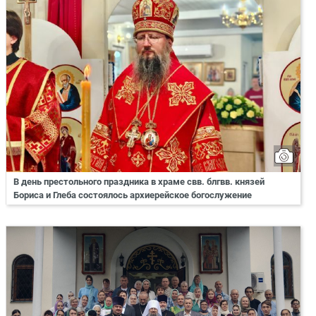
В день престольного праздника в храме свв. блгвв. князей
Бориса и Глеба состоялось архиерейское богослужение