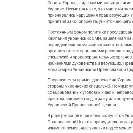
Совета Европы, лидерам мировых религиоз
Украине. Несмотря на то, что многими эк
признавались нарушения прав верующих Ук
принятия законопроекта, уничтожающего с
Постоянным фоном политики преследовани
кампания украинских СМИ, нацеленная на
оправдывающая массовые захваты храмов
организуются сторонниками раскола и ра
спецслужб и правоохранительных органов.
избиениями духовенства и верующих. Пре
монастырей Украинской Православной Цер
Продолжается прямое давление на Украинс
стороны украинских спецслужб. Помимо уг
сфабрикованных уголовных дел и неправо
арестом, заключен под стражу или получи
Украинской Православной Церкви.
В ряде регионов и населенных пунктов Ук
Православной Церкви, принудительно закр
изымают земельные участки под ее монас