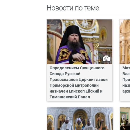
Новости по теме
Определением Священного
Мит
Синода Русской
Вла
Православной Церкви главой
При
Приморской митрополии
наз
назначен Епископ Ейский и
арх
Тимашевский Павел