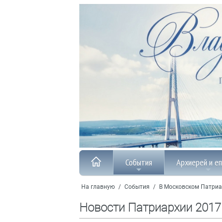
События
Архиерей и е
На главную
/
События
/
В Московском Патриа
Новости Патриархии 2017