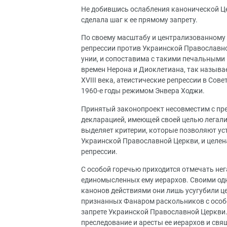
Не добившись ослабления канонической Цер
сделала шаг к ее прямому запрету.
По своему масштабу и централизованному 
репрессии против Украинской Православно
унии, и сопоставима с такими печальными
времен Нерона и Диоклетиана, так назыв
XVIII века, атеистические репрессии в Со
1960-е годы режимом Энвера Ходжи.
Принятый законопроект несовместим с пре
декларацией, имеющей своей целью легал
выделяет критерии, которые позволяют ус
Украинской Православной Церкви, и целен
репрессии.
С особой горечью приходится отмечать не
единомысленных ему иерархов. Своими од
канонов действиями они лишь усугубили це
признанных Фанаром раскольников с особ
запрете Украинской Православной Церкви.
преследование и аресты ее иерархов и св