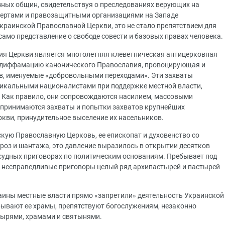
ных общин, свидетельствуя о преследованиях верующих на
спертами и правозащитными организациями на Западе
раинской Православной Церкви, это не стало препятствием для
амо представление о свободе совести и базовых правах человека.
я Церкви является многолетняя клеветническая антицерковная
 диффамацию канонического Православия, провоцирующая и
, именуемые «добровольными переходами». Эти захваты
дикальными националистами при поддержке местной власти,
 Как правило, они сопровождаются насилием, массовыми
дпринимаются захваты и попытки захватов крупнейших
кви, принудительное выселение их насельников.
кую Православную Церковь, ее епископат и духовенство со
роз и шантажа, это давление выразилось в открытии десятков
судных приговорах по политическим основаниям. Пребывает под
л несправедливые приговоры целый ряд архипастырей и пастырей
раины местные власти прямо «запретили» деятельность Украинской
ывают ее храмы, препятствуют богослужениям, незаконно
тырями, храмами и святынями.