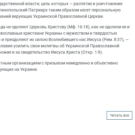
дарственной власти, цель которых — распятие и уничтожение
нтинопольский Патриарх таким образом несет персональную
ований верующих Украинской Православной Церкви.
а не одолеют Церковь Христову (Мф. 16:18), как не одолели ее и
авославные христиане Украины с мужеством и твердостью
и преодолеют их силою Возлюбившего нас Иисуса (Рим. 8:37), —
славия усилить свои молитвы об Украинской Православной
жие и за свидетельство Иисуса Христа (Откр. 1:9).
ным организациям с призывом немедленно и объективно
рующих на Украине.
Читать все