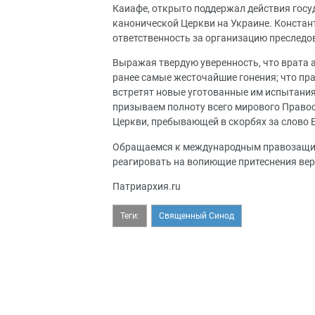
Каиафе, открыто поддержал действия госу
канонической Церкви на Украине. Конста
ответственность за организацию преслед
Выражая твердую уверенность, что врата ад
ранее самые жесточайшие гонения; что пр
встретят новые уготованные им испытания 
призываем полноту всего мирового Право
Церкви, пребывающей в скорбях за слово Бо
Обращаемся к международным правозащит
реагировать на вопиющие притеснения ве
Патриархия.ru
Теги:
Священный Синод