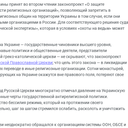
аины принят во втором чтении законопроект «О защите
ости религиозных организаций», позволяющий запретить в
игиозных общин на территории Украины в том случае, если они
ыми организациями в России. Для соответствующего решения суд
ческой экспертизы», которая в условиях «охоты на ведьм» может
а Украине — государственные чиновники высшего уровня,
авые политики и общественные деятели, представители
й греко-католической церкви — не скрывают, что законопроект
ской Православной Церкви
; что цель этого закона — в ликвидации
 их переводе в иные религиозные организации. Сотни монастырей,
ующих на Украине окажутся вне правового поля, потеряют свое
од Русской Церкви многократно отмечал давление на Украинскую
ные черты государственной антирелигиозной политики.
ство бессилия режима, который на протяжении своего
льно, шаг за шагом стремился ослабить, расколоть и уничтожить
ви неоднократно обращался к организациям системы ООН, ОБСЕ и