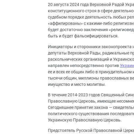
20 августа 2024 года Верховной Радой Укр
конституционного строя в сфере деятельн
судебном порядке деятельность любых рел
«аффилированы» с какими-либо религиозн
будет достаточно заключения «религиовед
быть и будет фальсифицироваться.
Инициаторы и сторонники законопроекта н
депутаты Верховной Рады, радикальные пр
раскольнических организаций и Украинско
направлен непосредственно против
Украин
ее и всех ее общин либо в принудительном
тысячи общин, миллионы православных вер
имущество и место молитвы.
В течение 2014-2023 годов Священный Син
Православную Церковь, имеющее несомнен
Сегодняшнее принятие закона — свидетель
политического существования последовате
Украинскую Православную Церковь.
Предстоятель Русской Православной Церк