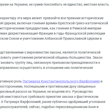
кви на Украине, не сумев поколебать ее единство, местная власть
характеру эта мера может превзойти все прежние исторические
й Церкви, включая гонения времен Брестской греко-католической
 историческими прецедентами, как гонения в Римской империи
аемая дехристианизация Франции в годы Французской революции
ветском Союзе и уничтожение Албанской Православной Церкви в
дставлениями о верховенстве закона, является политической
изовать уничтожение религиозной общины большинства. Закон
тановить группу лиц, связанную признаком принадлежности к
аправленно осуществлять в отношении них политические
гативную роль
Патриарха Константинопольского Варфоломея
и
носторонними, поспешными и противными духу священных
рковный раскол на Украине, не исцелив его. Руководство
ой неистовостью требовало принятия закона о фактическом
 А Патриарх Варфоломей, ранее публично одобривший уголовное
ященнослужителей, сейчас, подобно первосвященникам Анне и