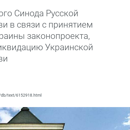
го Синода Русской
и в связи с принятием
раины законопроекта,
ликвидацию Украинской
ви
u/db/text/6152918.html