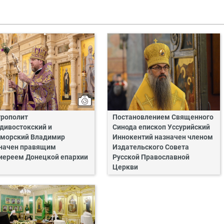
рополит
Постановлением Священного
дивостокский и
Синода епископ Уссурийский
морский Владимир
Иннокентий назначен членом
начен правящим
Издательского Совета
иереем Донецкой епархии
Русской Православной
Церкви