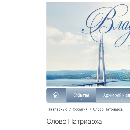
События
Архиерей и е
На главную
/
События
/
Слово Патриарха
Слово Патриарха