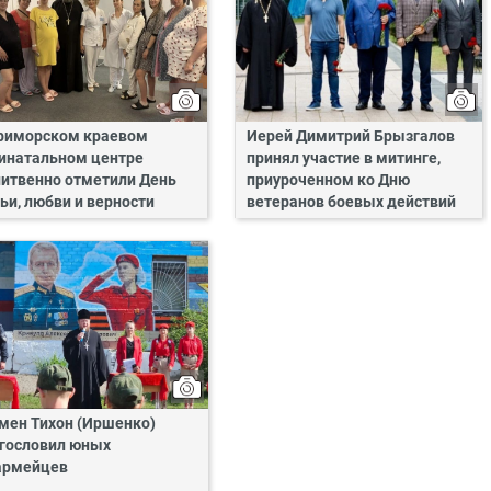
риморском краевом
Иерей Димитрий Брызгалов
инатальном центре
принял участие в митинге,
итвенно отметили День
приуроченном ко Дню
ьи, любви и верности
ветеранов боевых действий
мен Тихон (Иршенко)
гословил юных
армейцев