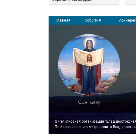
Главная
События
Архиерей
Святыни
© Религиозная организация "Владивостокска
По благословению митрополита Владивостокс