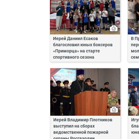
Иерей Даниил Есаков
В П
благословил юных боксеров
пер
«Приморца» на старте
мол
спортивного сезона
сем
Иерей Владимир Плотников
Игу
выступил на сборах
бла
ведомственной пожарной
юн
охраны Росгвардии