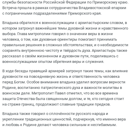
службы безопасности Российской Федерации по Приморскому краю.
Встреча прошла в рамках сотрудничества Владивостокской епархии
с пограничными подразделениями Приморского края.
Владыка обратился к военнослужащим с архипастырским словом, в
котором затронул важнейшие темы духовной жизни и нравственного
выбора. Глава митрополии говорил о значении веры в жизни
человека, о том, как духовные ориентиры помогают принимать
правильные решения в сложных обстоятельствах, и о необходимости
сохранять внутреннюю чистоту и твёрдость духа. Архипастырь также
рассказал о своём жизненном и духовном пути, поделившись с
военнослужащими опытом обретения веры и служения.
В ходе беседы правящий архиерей затронул такие темы, как влияние
духовности на повседневную жизнь и ответственность человека
перед Богом. Особое внимание владыка уделил вопросам верности
Родине, воспитанию патриотического духа и важности молитвы в
воинском деле. Митрополит Павел отметил, что во все времена
защита Отечества была священным долгом, и те, кто сегодня стоит
на страже границ, продолжают славные традиции предков.
Владыка также говорил о сплочённости русского народа и
укреплении традиционных ценностей, подчеркнув, что именно вера
и любовь к Родине делают человека сильным и несгибаемым.