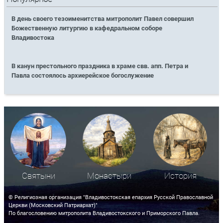
В день своего тезоименитства митрополит Павел совершил
Божественную литургию в кафедральном соборе
Владивостока
В канун престольного праздника в храме свв. апп. Петра и
Павла состоялось архиерейское богослужение
Святыни
Монастыри
История
© Религиозная организация "Владивостокская епархия Русской Православной
Церкви (Московский Патриархат)"
По благословению митрополита Владивостокского и Приморского Павла.