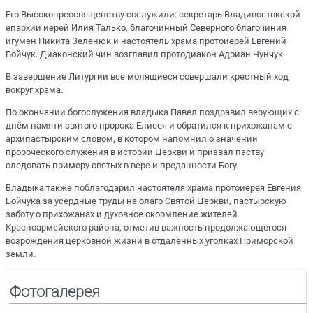
Его Высокопреосвященству сослужили: секретарь Владивостокской
епархии иерей Илия Талько, благочинный Северного благочиния
игумен Никита Зеленюк и настоятель храма протоиерей Евгений
Бойчук. Диаконский чин возглавил протодиакон Адриан Чунчук.
В завершение Литургии все молящиеся совершали крестный ход
вокруг храма.
По окончании богослужения владыка Павел поздравил верующих с
днём памяти святого пророка Елисея и обратился к прихожанам с
архипастырским словом, в котором напомнил о значении
пророческого служения в истории Церкви и призвал паству
следовать примеру святых в вере и преданности Богу.
Владыка также поблагодарил настоятеля храма протоиерея Евгения
Бойчука за усердные труды на благо Святой Церкви, пастырскую
заботу о прихожанах и духовное окормление жителей
Красноармейского района, отметив важность продолжающегося
возрождения церковной жизни в отдалённых уголках Приморской
земли.
Фотогалерея