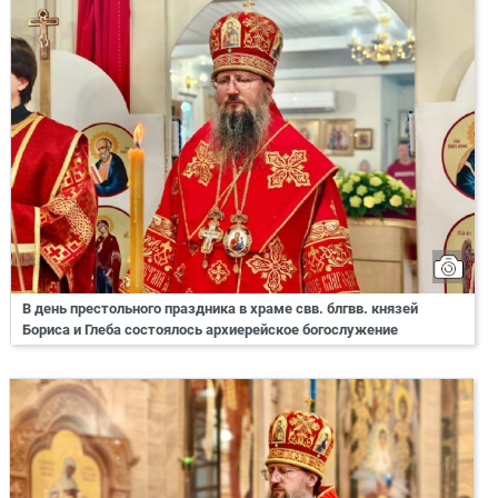
В день престольного праздника в храме свв. блгвв. князей
Бориса и Глеба состоялось архиерейское богослужение