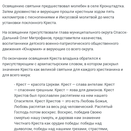
Освящению святыни предшествовал молебен в селе Кронштадтка.
Затем духовенство и верующие прошли крестным ходом пять
километров с песнопениями и Иисусовой молитвой до места
установки поклонного Креста.
На освящении присутствовали глава муниципального округа Спасск-
Дальний Олег Митрофанов, представители казачества,
воспитанники детского военно-патриотического общественного
движения «Юнармия» и верующие со всего округа.
По окончании освящения Креста владыка обратился к
присутствующим с архипастырским словом, в котором раскрыл
значение Креста как великой святыни для каждого христианина и
для всего мира:
- Крест — красота Церкви. Крест — слава ангелам. Крест
— спасение грешным. Крест — язва для демонов. Крест
Христов был прославлен распятием на нем нашего
Спасителя. Крест Христов — это есть Любовь Божья,
Любовь распятая за весь род человеческий. Распятый
Господь потом воскрес. Воскрес, победив Своею
смертью нашу смерть, и даровав нам знамение
Честнаго Креста как орудие победы: победы над
дьяволом, победы над нашими грехами, страстями,