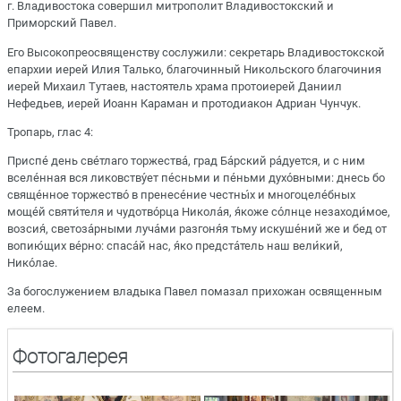
г. Владивостока совершил митрополит Владивостокский и
Приморский Павел.
Его Высокопреосвященству сослужили: секретарь Владивостокской
епархии иерей Илия Талько, благочинный Никольского благочиния
иерей Михаил Тутаев, настоятель храма протоиерей Даниил
Нефедьев, иерей Иоанн Караман и протодиакон Адриан Чунчук.
Тропарь, глас 4:
Приспе́ день све́тлаго торжества́, град Ба́рский ра́дуется, и с ним
вселе́нная вся ликовству́ет пе́сньми и пе́ньми духо́вными: днесь бо
свяще́нное торжество́ в пренесе́ние честны́х и многоцеле́бных
моще́й святи́теля и чудотво́рца Никола́я, я́коже со́лнце незаходи́мое,
возсия́, светоза́рными луча́ми разгоня́я тьму искуше́ний же и бед от
вопию́щих ве́рно: спаса́й нас, я́ко предста́тель наш вели́кий,
Нико́лае.
За богослужением владыка Павел помазал прихожан освященным
елеем.
Фотогалерея