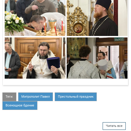
Теги:
Митрополит Павел
Престольный праздник
Всенощное бдение
Читать все