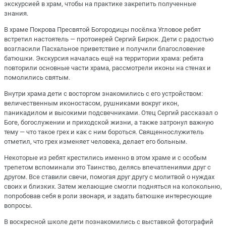
экскурсией в храм, чтобы на практике закрепить полученные
знания.
В храме Покрова Пресвятой Богородицы посёлка Угловое ребят
встретил настоятель — протоиерей Сергий Бирюк. Дети с радостью
возгласили Пасхальное приветствие и получили благословение
батюшки. Экскурсия началась ещё на территории храма: ребята
повторили основные части храма, рассмотрели иконы на стенах и
помолились святым.
Внутри храма дети с восторгом знакомились с его устройством:
величественным иконостасом, рушниками вокруг икон,
паникадилом и высокими подсвечниками. Отец Сергий рассказал о
Боге, богослужении и приходской жизни, а также затронул важную
тему — что такое грех и как с ним бороться. Священнослужитель
отметил, что грех изменяет человека, делает его больным.
Некоторые из ребят крестились именно в этом храме и с особым
трепетом вспоминали это Таинство, делясь впечатлениями друг с
другом. Все ставили свечи, помогая друг другу с молитвой о нуждах
своих и близких. Затем желающие смогли подняться на колокольню,
попробовав себя в роли звонаря, и задать батюшке интересующие
вопросы.
В воскресной школе дети познакомились с выставкой фотографий