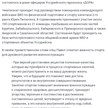
состоялось в доме офицеров Уссурийского гарнизона «ДОРА».
Чемпионат проходит под руководством помощника командующего
войсками ВВО по физической подготовке и спорту капитана 2-го
ранга Юрия Пилюгина. В соревнованиях принимают участие около
100 спортсменов из 21 команды, прибывших из воинских частей
Бурятии, Забайкальского, Хабаровского и Приморского краёв, а также
Амурской и Сахалинской областей. Состязания будут проходить на
базе мотострелкового полка общевойсковой армии ВВО и
спортивных объектах Уссурийска.
В своём приветственном слове отец Павел отметил важность спорта
для духовного развития военнослужащих:
- При верной расстановке акцентов полезные качества,
которые вы приобрели в процессе спортивных занятий,
можно распространить и на вашу духовную жизнь.
Уверен, что в будущем это поможет вам достичь
результатов и во внутреннем совершенствовании.
Занятие спортом повышает внимание военнослужащих
к сохранению здоровья, дисциплинирует, тренирует
упорство, терпение и постоянство в достижении
поставленных целей, мотивирует к отказу от вредных
привычек, а это начало внутренней работы над собой,