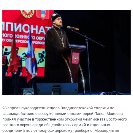
28 апреля руководитель отдела Владивостокской епархии по
взаимодействию с вооружёнными силами иерей Павел Моисеев
принял участие в торжественном открытии чемпионата Восточного
военного округа среди общевойсковых армий и отдельных
соединений по летнему офицерскому троеборью. Мероприятие