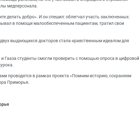
илы медперсонала.
те делать добро». И он спешил: облегчал участь заключенных.
азывал в помощи малообеспеченным пациентам, тратил свои
х двух выдающихся докторов стала нравственным идеалом для
 и Гааза студенты смогли проверить с помощью опроса в цифрово
 урока.
ами проводятся в рамках проекта «Помним историю, сохраняем
ора Приморья.
орья