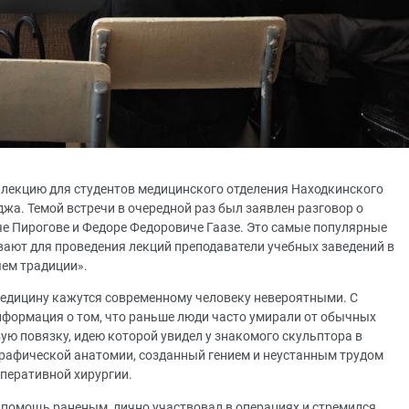
лекцию для студентов медицинского отделения Находкинского
жа. Темой встречи в очередной раз был заявлен разговор о
че Пирогове и Федоре Федоровиче Гаазе. Это самые популярные
вают для проведения лекций преподаватели учебных заведений в
ем традиции».
медицину кажутся современному человеку невероятными. С
формация о том, что раньше люди часто умирали от обычных
ую повязку, идею которой увидел у знакомого скульптора в
графической анатомии, созданный гением и неустанным трудом
оперативной хирургии.
помощь раненым, лично участвовал в операциях и стремился