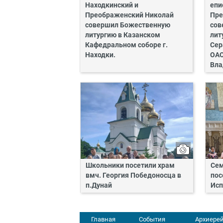
Находкинский и
епи
Преображенский Николай
Пре
совершил Божественную
сов
литургию в Казанском
лит
Кафедральном соборе г.
Сер
Находки.
ОАО
Вла
Школьники посетили храм
Сем
вмч. Георгия Победоносца в
пос
п.Дунай
Исп
Главная
События
Архиерей