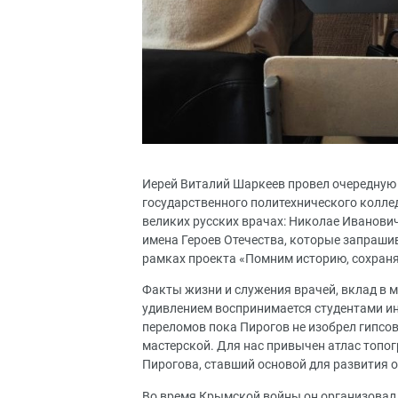
Иерей Виталий Шаркеев провел очередную 
государственного политехнического коллед
великих русских врачах: Николае Иванови
имена Героев Отечества, которые запраши
рамках проекта «Помним историю, сохраня
Факты жизни и служения врачей, вклад в 
удивлением воспринимается студентами ин
переломов пока Пирогов не изобрел гипсов
мастерской. Для нас привычен атлас топо
Пирогова, ставший основой для развития 
Во время Крымской войны он организовал 