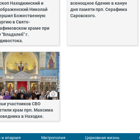
скоп Находкинский и
всенощное бдение в канун
ображенский Николай
дня памяти прп. Серафима
ершил Божественную
Саровского.
ургию в Свято-
афимовском храме при
 "Владхлеб" г.
дивостока.
ьи участников СВО
етили храм прп. Максима
оведника в Находке.
 и епархия
Митрополия
Церковная жизнь