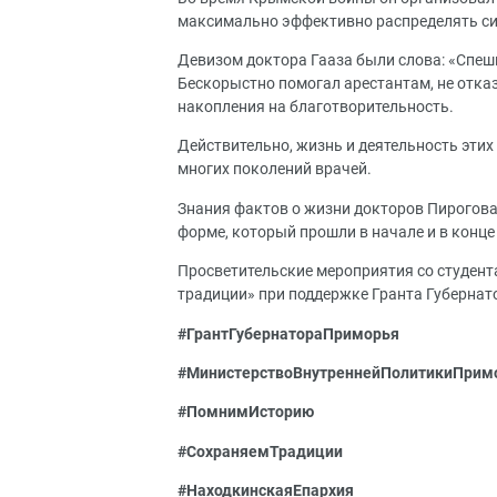
максимально эффективно распределять с
Девизом доктора Гааза были слова: «Спеши
Бескорыстно помогал арестантам, не отк
накопления на благотворительность.
Действительно, жизнь и деятельность эти
многих поколений врачей.
Знания фактов о жизни докторов Пирогова
форме, который прошли в начале и в конце
Просветительские мероприятия со студент
традиции» при поддержке Гранта Губернат
#ГрантГубернатораПриморья
#
МинистерствоВнутреннейПолитики
Прим
#ПомнимИсторию
#СохраняемТрадиции
#НаходкинскаяЕпархия