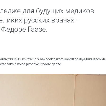
ледже для будущих медиков
еликих русских врачах —
 Федоре Гаазе.
p/arhiv/3834-13-05-2026g-v-nakhodkinskom-kolledzhe-dlya-budushchikh-
h-vrachakh-nikolae-pirogove-i-fedore-gaaze