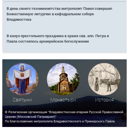
В день своего тезоименитства митрополит Павел совершил
Божественную литургию в кафедральном соборе
Владивостока
В канун престольного праздника в храме свв. апп. Петра и
Павла состоялось архиерейское богослужение
Святыни
Монастыри
История
© Религиозная организация "Владивостокская епархия Русской Православной
Церкви (Московский Патриархат)"
По благословению митрополита Владивостокского и Приморского Павла.