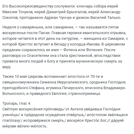
Его Высокопреосвященству сослужили: ключарь собора иерей
Максим Точуков, иерей Димитрий Брызгалов, иерей Александр
Соколов, протодиакон Адриан Чунчук и диакон Василий Талько.
Неделя о самаряныне, или самарянке, — так называется пятое
воскресенье после Пасхи. Главная героиня евангельского отрывка,
которое читается в этот день на литургии, — женщина из Самарии, с
которой Христос вступает в беседу у колодца Иакова. В церковном
предании сохранилось ее имя — Фотина или Фотиния. После
разговора со Спасителем она стала христианкой, впоследствии
привела много людей к Богу и приняла мученическую смерть за
веру.
Также 10 мая Церковь вспоминает апостола от 70-ти и
священномученика Симеона Иерусалимского, сродника Господня,
преподобного Стефана, игумена Печерского, епископа Владимиро-
Волынского, и праведного Евлогия, странноприимца.
Тропарь, глас 4
Све́тлую воскресе́ния про́поведь/ от А́нгела уве́девша Госпо́дни
учени́цы/ и пра́деднее осужде́ние отве́ргша,/ апо́столом хва́лящася
глаго́лаху:/ испрове́ржеся смерть,/ воскре́се Христо́с Бог,// да́руяй
ми́рови ве́лию ми́лость.