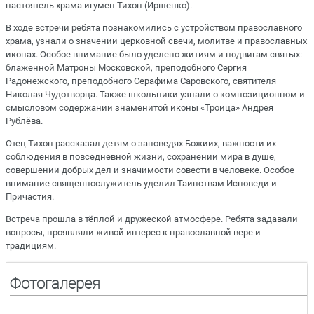
настоятель храма игумен Тихон (Иршенко).
В ходе встречи ребята познакомились с устройством православного
храма, узнали о значении церковной свечи, молитве и православных
иконах. Особое внимание было уделено житиям и подвигам святых:
блаженной Матроны Московской, преподобного Сергия
Радонежского, преподобного Серафима Саровского, святителя
Николая Чудотворца. Также школьники узнали о композиционном и
смысловом содержании знаменитой иконы «Троица» Андрея
Рублёва.
Отец Тихон рассказал детям о заповедях Божиих, важности их
соблюдения в повседневной жизни, сохранении мира в душе,
совершении добрых дел и значимости совести в человеке. Особое
внимание священнослужитель уделил Таинствам Исповеди и
Причастия.
Встреча прошла в тёплой и дружеской атмосфере. Ребята задавали
вопросы, проявляли живой интерес к православной вере и
традициям.
Фотогалерея