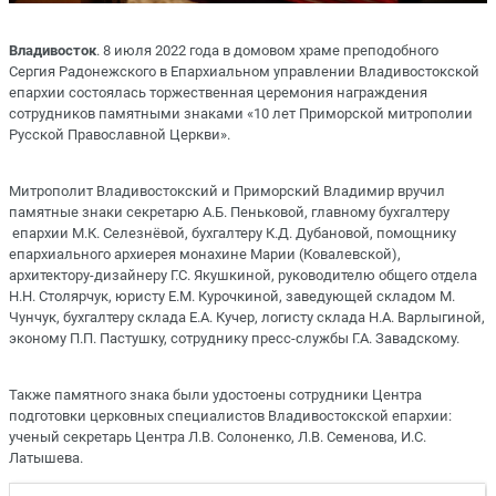
Владивосток
. 8 июля 2022 года в домовом храме преподобного
Сергия Радонежского в Епархиальном управлении Владивостокской
епархии состоялась торжественная церемония награждения
сотрудников памятными знаками «10 лет Приморской митрополии
Русской Православной Церкви».
Митрополит Владивостокский и Приморский Владимир вручил
памятные знаки секретарю А.Б. Пеньковой, главному бухгалтеру
епархии М.К. Селезнёвой, бухгалтеру К.Д. Дубановой, помощнику
епархиального архиерея монахине Марии (Ковалевской),
архитектору-дизайнеру Г.С. Якушкиной, руководителю общего отдела
Н.Н. Столярчук, юристу Е.М. Курочкиной, заведующей складом М.
Чунчук, бухгалтеру склада Е.А. Кучер, логисту склада Н.А. Варлыгиной,
эконому П.П. Пастушку, сотруднику пресс-службы Г.А. Завадскому.
Также памятного знака были удостоены сотрудники Центра
подготовки церковных специалистов Владивостокской епархии:
ученый секретарь Центра Л.В. Солоненко, Л.В. Семенова, И.С.
Латышева.