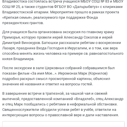
Владивостока состоялась встреча учащихся МБОУ СОШ № 83 и МБОУ
СОШ № 25, а также студентов ФГБОУ ВО «Дальрыбвтуз» с клириками
Владивостокской епархии. Мероприятие прошло в рамках проекта
«Крепкая семья», реализуемого при поддержке Фонда
президентских грантов.
Для учащихся была организована экскурсия по главному храму
Приморья, которую провели иерей Александр Соколов и иерей
Димитрий Винокуров. Батюшки рассказали ребятам о воскресении
Лазаря, празднике Входа Господня в Иерусалим, и о том, как вера
способна менять жизнь человека на примере св. равноапостольного
князя Владимира.
После экскурсии в зале Церковных собраний собравшимся был
показан фильм «За имя Мое…». Иеромонах Марк (Корнилов)
подробно раскрыл смысл просмотренной картины, объяснил
значение её названия и ответил на вопросы гостей.
В завершение встречи в трапезной, за чашкой чая и свежей
выпечкой, предоставленной компанией «Владхлеб», отец Александр
и отец Марк пообщались с ребятами в неформальной обстановке.
Священнослужители обсудили успехи ребят в учёбе, ответили на
интересующие вопросы о православной вере и дали наставления.