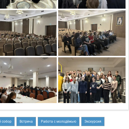
 собор
Встреча
Работа с молодёжью
Экскурсия