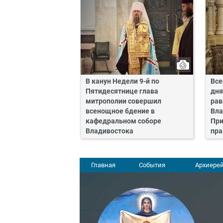
В канун Недели 9-й по
Все
Пятидесятнице глава
дня
митрополии совершил
рав
всенощное бдение в
Вла
кафедральном соборе
При
Владивостока
пра
Главная
События
Архиерей