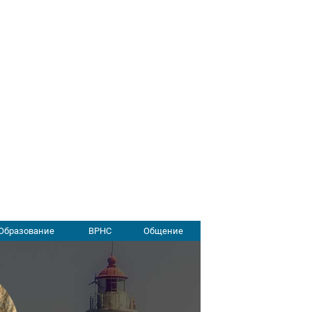
Образование
ВРНС
Общение