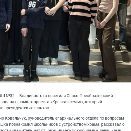
 СОШ №32 г. Владивостока посетили Спасо-Преображенский
зована в рамках проекта «Крепкая семья», который
а президентских грантов.
ир Ковальчук, руководитель епархиального отдела по вопросам
тюшка познакомил школьников с устройством храма, рассказал о
жности уважительных отношений между юношами и девушками.