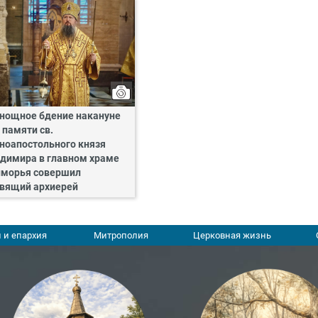
нощное бдение накануне
 памяти св.
ноапостольного князя
димира в главном храме
морья совершил
вящий архиерей
 и епархия
Митрополия
Церковная жизнь