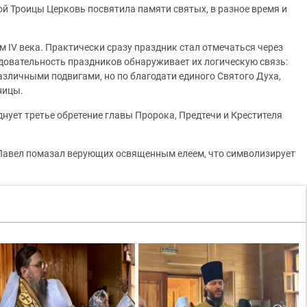
ой Троицы Церковь посвятила памяти святых, в разное время и
 IV века. Практически сразу праздник стал отмечаться через
довательность праздников обнаруживает их логическую связь:
различными подвигами, но по благодати единого Святого Духа,
тницы.
нует третье обретение главы Пророка, Предтечи и Крестителя
 Павел помазал верующих освященным елеем, что символизирует