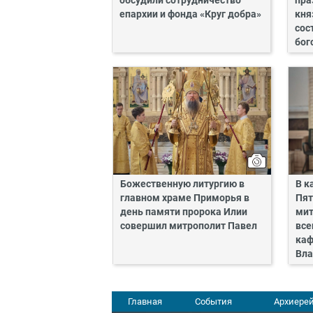
обсудили сотрудничество
пра
епархии и фонда «Круг добра»
кня
сос
бог
Божественную литургию в
В к
главном храме Приморья в
Пят
день памяти пророка Илии
мит
совершил митрополит Павел
все
каф
Вла
Главная
События
Архиерей