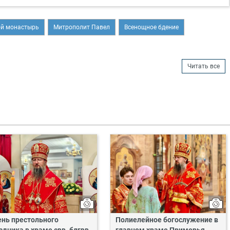
ой монастырь
Митрополит Павел
Всенощное бдение
Читать все
ень престольного
Полиелейное богослужение в