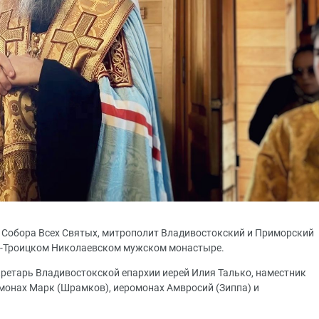
я Собора Всех Святых, митрополит Владивостокский и Приморский
о-Троицком Николаевском мужском монастыре.
ретарь Владивостокской епархии иерей Илия Талько, наместник
монах Марк (Шрамков), иеромонах Амвросий (Зиппа) и