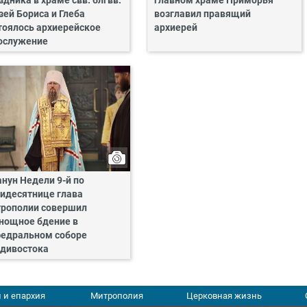
здника в храме свв. блгвв.
главном храме Приморья
зей Бориса и Глеба
возглавил правящий
тоялось архиерейское
архиерей
ослужение
анун Недели 9-й по
идесятнице глава
рополии совершил
нощное бдение в
едральном соборе
дивостока
 и епархия
Митрополия
Церковная жизнь