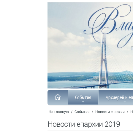
События
Архиерей и е
На главную
/
События
/
Новости епархии
/
Н
Новости епархии 2019