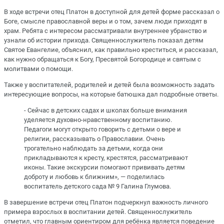
В ходе встречи отец Платон в доступной для детей форме рассказал о
Боге, смысле православной веры и о том, зачем люди приходят в
храм. Ребята с интересом рассматривали внутреннее убранство и
узнали об истории прихода. Священнослужитель показал детям
Святое Евангелие, объяснил, как правильно креститься, и рассказал,
как нужно обращаться к Богу, Пресвятой Богородице и святым с
молитвами о помощи.
Также у воспитателей, родителей и детей была возможность задать
интересующие вопросы, на которые батюшка дал подробные ответы.
- Сейчас в детских садах и школах больше внимания
уделяется духовно-нравственному воспитанию.
Педагоги могут открыто говорить с детьми о вере и
религии, рассказывать о Православии. Очень
трогательно наблюдать за детьми, когда они
прикладываются к кресту, крестятся, рассматривают
иконы. Такие экскурсии помогают прививать детям
доброту и любовь к ближним», — поделилась
воспитатель детского сада № 9 Галина Глумова.
В завершение встречи отец Платон подчеркнул важность личного
примера взрослых в воспитании детей. Священнослужитель
отметил, что главным ориентиром для ребёнка является поведение