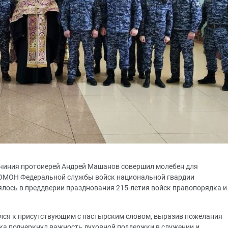
очиния протоиерей Андрей Машанов совершил молебен для
 ОМОН Федеральной службы войск национальной гвардии
ялось в преддверии празднования 215-летия войск правопорядка и
ился к присутствующим с пастырским словом, выразив пожелания
шка подчеркнул важность духовной поддержки в служении и