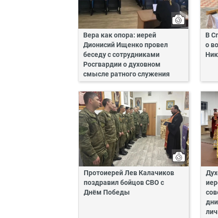
Вера как опора: иерей
В С
Дионисий Ищенко провел
о в
беседу с сотрудниками
Ник
Росгвардии о духовном
смысле ратного служения
Протоиерей Лев Калачиков
Дух
поздравил бойцов СВО с
иер
Днём Победы
сов
дни
лич