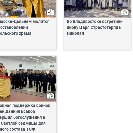
пасске-Дальнем молятся
Во Владивостоке встретили
осстановлении
икону Царя Страстотерпца
ольского храма
Николая
овная поддержка воинов:
ей Даниил Есаков
ершил богослужения в
 Светлой седмицы для
ного состава ТОФ