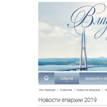
События
Архиерей и е
На главную
/
События
/
Новости епархии
/
Н
Новости епархии 2019