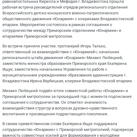
равноапостольных Кирилла и Мефодия г. Владивостока прошла
рабочая встреча руководителей отрядов регионального отделения
Всероссийского детско-юношеского военно-патриотического
общественного движения «Юнармия» с клириками Владивостокской
епархии. Мероприятие состоялось в рамках соглашения о
сотрудничестве между Приморским отделением «Юнармии» и
епархиями Приморской митрополии.
Во встрече приняли участие: протоиерей Игорь Талько,
ответственный за взаимодействие с «Юнармией»; начальник
регионального штаба движения «Юнармия» Михаил Любецкий;
заместитель министра образования Приморского края Екатерина
Ищук; заместитель начальника Управления по работе с
муниципальными учреждениями образования администрации г.
Владивостока Ирина Вербицкая; клирики Владивостокской епархии.
Михаил Любецкий подвёл итоги совместной работы «Юнармии» и
Приморской митрополии за прошедший год с момента подписания
соглашения о сотрудничестве. Он отметил значимость
взаимодействия структур в вопросах духовно-нравственного
воспитания и просвещения подрастающего поколения.
В своем приветственном слове Екатерина Ищук поддержала
сотрудничество «Юнармии» с Приморской митрополией, подчеркнув
важность совместных усилий для формирования у молодёжи