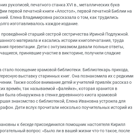
их рукописей, печатного станка ХVI в., металлических букв
афии первой печатной книги «Апостол», первой печатной Библии на
ний. Елена Владимировна рассказала о том, как трудились
долго изготавливалось каждое издание.
, проведённой старшей сестрой сестричества Ириной Подлужной.
анного материала и касались истории книгопечатания, труда
ния презентации. Дети с энтузиазмом давали полные ответы,
чащиеся, принявшие участие в викторине, получили сладкие
 стало посещение храмовой библиотеки. Библиотекарь прихода,
тересную выставку старинных книг. Она познакомила их с редкими
чении. Также особое внимание детей и учителей привлёк рассказ о
их времён, так называемой «фалейке», которая хранится в
рая была обнаружена в стенке деревянного киота храмовой
шая знакомство с библиотекой, Елена Ивановна устроила для
рафон. Дети вслух прочитали несколько поучительных историй из
вановны к беседе присоединился помощник настоятеля Кирилл
рогательный вопрос: «Было ли в вашей жизни что-то такое, после