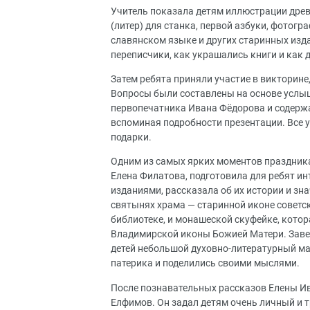
Учитель показала детям иллюстрации древн
(литер) для станка, первой азбуки, фотогр
славянском языке и других старинных изда
переписчики, как украшались книги и как 
Затем ребята приняли участие в викторине
Вопросы были составлены на основе услыш
первопечатника Ивана Фёдорова и содержа
вспоминая подробности презентации. Все у
подарки.
Одним из самых ярких моментов праздника
Елена Филатова, подготовила для ребят ин
изданиями, рассказала об их истории и зна
святынях храма — старинной иконе советск
библиотеке, и монашеской скуфейке, кото
Владимирской иконы Божией Матери. Завер
детей небольшой духовно-литературный ма
патерика и поделились своими мыслями.
После познавательных рассказов Елены И
Елфимов. Он задал детям очень личный и т