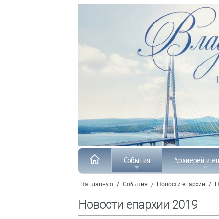
События
Архиерей и е
На главную
/
События
/
Новости епархии
/
Н
Новости епархии 2019