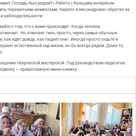
момент Господь был рядом?» Ребята с большим интересом
лись пережитыми моментами. Кирилл Александрович обратил их
 и наблюдательности:
майте о том, что с вами происходит. Когда человек
отвечает. Но отвечает тихо, просто, через самые обычные
, как идёт дождь, как падает снег. Иногда просто сядьте и
рушает естественный ход жизни, но Он всегда рядом. Даже то,
до.
ещение творческой мастерской. Под руководством педагогов
поделку — православную мини-книжку.