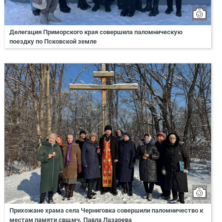
Делегация Приморского края совершила паломническую
поездку по Псковской земле
Прихожане храма села Черниговка совершили паломничество к
местам памяти свщмч. Павла Лазарева