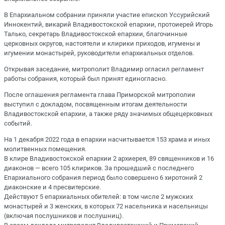
В Епархиальном собрании приняли участие епископ Уссурийский
Иннокентий, викарий Владивостокской епархии, протоиерей Игорь
Талько, секретарь Владивостокской епархии, благочинные
церковных округов, настоятели и клирики приходов, игумены и
игумении монастырей, руководители епархиальных отделов.
Открывая заседание, митрополит Владимир огласил регламент
работы собрания, который был принят единогласно.
После оглашения регламента глава Приморской митрополии
выступил с докладом, посвященным итогам деятельности
Владивостокской епархии, а также ряду значимых общецерковных
событий.
На 1 декабря 2022 года в епархии насчитывается 153 храма и иных
молитвенных помещения.
В клире Владивостокской епархии 2 архиерея, 89 священников и 16
диаконов — всего 105 клириков. За прошедший с последнего
Епархиального собрания период было совершено 6 хиротоний 2
диаконские и 4 пресвитерские.
Действуют 5 епархиальных обителей: в том числе 2 мужских
монастырей и 3 женских, в которых 72 насельника и насельницы
(включая послушников и послушниц).