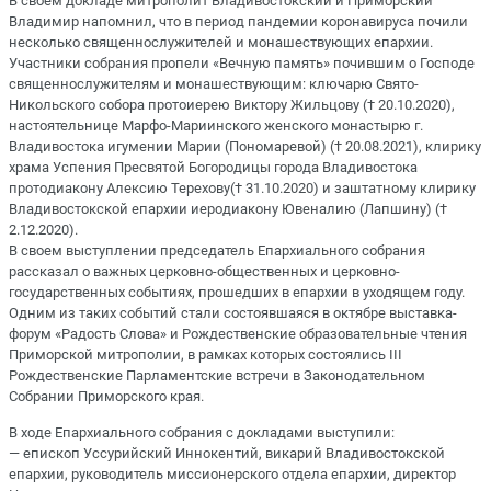
В своем докладе митрополит Владивостокский и Приморский
Владимир напомнил, что в период пандемии коронавируса почили
несколько священнослужителей и монашествующих епархии.
Участники собрания пропели «Вечную память» почившим о Господе
священнослужителям и монашествующим: ключарю Свято-
Никольского собора протоиерею Виктору Жильцову († 20.10.2020),
настоятельнице Марфо-Мариинского женского монастырю г.
Владивостока игумении Марии (Пономаревой) († 20.08.2021), клирику
храма Успения Пресвятой Богородицы города Владивостока
протодиакону Алексию Терехову(† 31.10.2020) и заштатному клирику
Владивостокской епархии иеродиакону Ювеналию (Лапшину) (†
2.12.2020).
В своем выступлении председатель Епархиального собрания
рассказал о важных церковно-общественных и церковно-
государственных событиях, прошедших в епархии в уходящем году.
Одним из таких событий стали состоявшаяся в октябре выставка-
форум «Радость Слова» и Рождественские образовательные чтения
Приморской митрополии, в рамках которых состоялись III
Рождественские Парламентские встречи в Законодательном
Собрании Приморского края.
В ходе Епархиального собрания с докладами выступили:
— епископ Уссурийский Иннокентий, викарий Владивостокской
епархии, руководитель миссионерского отдела епархии, директор