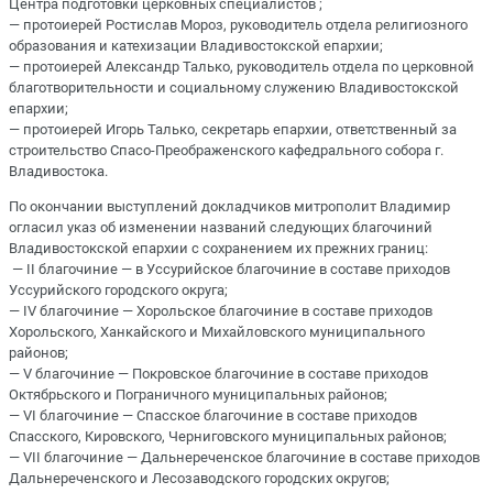
Центра подготовки церковных специалистов ;
— протоиерей Ростислав Мороз, руководитель отдела религиозного
образования и катехизации Владивостокской епархии;
— протоиерей Александр Талько, руководитель отдела по церковной
благотворительности и социальному служению Владивостокской
епархии;
— протоиерей Игорь Талько, секретарь епархии, ответственный за
строительство Спасо-Преображенского кафедрального собора г.
Владивостока.
По окончании выступлений докладчиков митрополит Владимир
огласил указ об изменении названий следующих благочиний
Владивостокской епархии с сохранением их прежних границ:
— II благочиние — в Уссурийское благочиние в составе приходов
Уссурийского городского округа;
— IV благочиние — Хорольское благочиние в составе приходов
Хорольского, Ханкайского и Михайловского муниципального
районов;
— V благочиние — Покровское благочиние в составе приходов
Октябрьского и Пограничного муниципальных районов;
— VI благочиние — Спасское благочиние в составе приходов
Спасского, Кировского, Черниговского муниципальных районов;
— VII благочиние — Дальнереченское благочиние в составе приходов
Дальнереченского и Лесозаводского городских округов;