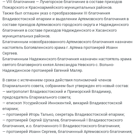
— VIII благочиние — Лучегорское благочиние в составе приходов
Пожарского и Красноармейского муниципальных районов.
Также был оглашен указ о преобразовании III благочиния
Владивостокской епархии и выделении Артемовского благочиния в
составе приходов Артемовского городского округа и Надеждинского
благочиния в составе приходов Надеждинского и Хасанского
муниципальных районов.
Благочинным новообразованного Артемовского благочиния назначен
настоятель Богоявленского храма г. Артема протоиерей Иоанн
Сергеев.
Благочинным Надежинского благочиния назначен настоятель храма
святого благоверного князя Александра Невского с. Вольно-
Надеждинское протоиерей Евгений Маляр.
В связи с истечением срока действия полномочий членов
Епархиального совета, собранием был утвержден его новый состав:
— митрополит Владивостокский и Приморский Владимир,
председатель Епархиального совета;
— епископ Уссурийский Иннокентий, викарий Владивостокской
епархии;
— протоиерей Игорь Талько, секретарь Владивостокской епархии;
— протоиерей Сергий Шуталев, благочинный I Владивостокского
благочиния, и.о. благочинного II Владивостокского благочиния;
— протоиерей Иоанн Сергеев, благочинный Артемовского благочиния;