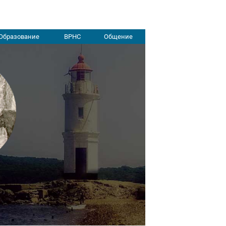
Образование
ВРНС
Общение