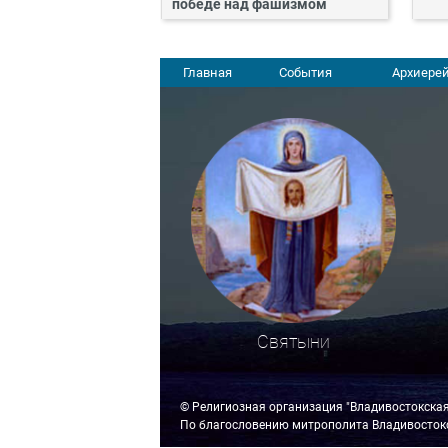
победе над фашизмом
Главная
События
Архиерей
Святыни
© Религиозная организация "Владивостокска
По благословению митрополита Владивостокс