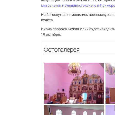
Федерации пророка Божия Илии, которая 
митрополита Владивостокского и Примор
На богослужении молились военнослужащи
пункта.
Икона пророка Божия Илии будет находить
19 октября.
Фотогалерея