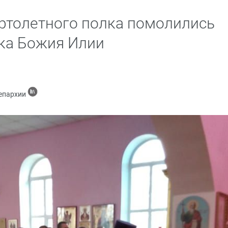
ртолетного полка помолились
ка Божия Илии
 епархии