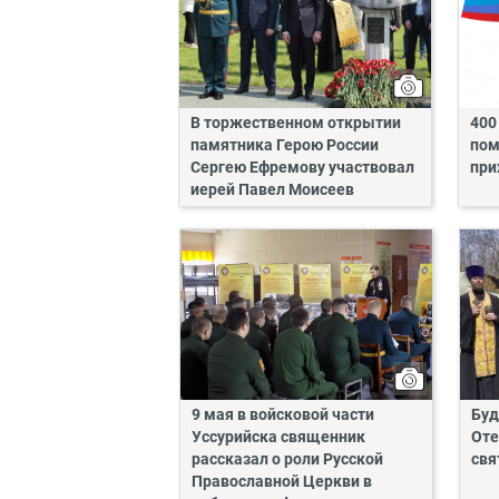
В торжественном открытии
400
памятника Герою России
пом
Сергею Ефремову участвовал
при
иерей Павел Моисеев
9 мая в войсковой части
Буд
Уссурийска священник
Оте
рассказал о роли Русской
свя
Православной Церкви в