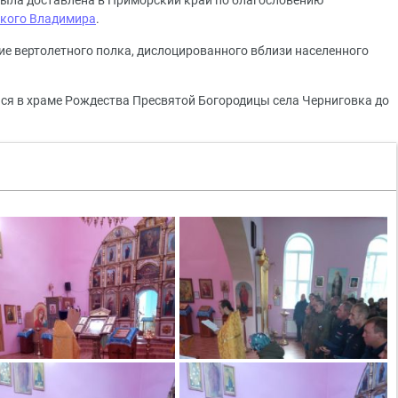
была доставлена в Приморский край по благословению
ского Владимира
.
е вертолетного полка, дислоцированного вблизи населенного
ся в храме Рождества Пресвятой Богородицы села Черниговка до