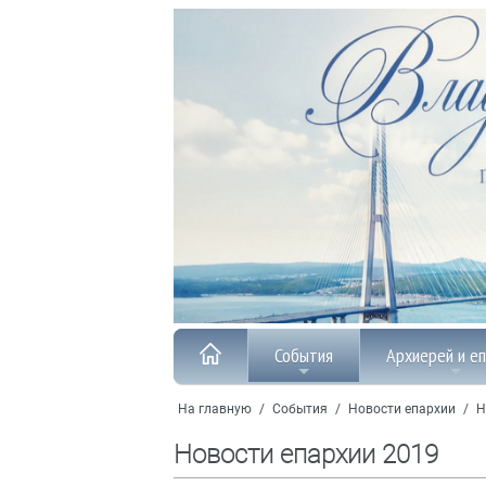
События
Архиерей и е
На главную
/
События
/
Новости епархии
/
Н
Новости епархии 2019