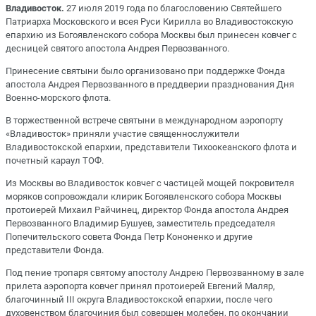
Владивосток.
27 июля 2019 года по благословению Святейшего
Патриарха Московского и всея Руси Кирилла во Владивостокскую
епархию из Богоявленского собора Москвы был принесен ковчег с
десницей святого апостола Андрея Первозванного.
Принесение святыни было организовано при поддержке Фонда
апостола Андрея Первозванного в преддверии празднования Дня
Военно-морского флота.
В торжественной встрече святыни в международном аэропорту
«Владивосток» приняли участие священнослужители
Владивостокской епархии, представители Тихоокеанского флота и
почетный караул ТОФ.
Из Москвы во Владивосток ковчег с частицей мощей покровителя
моряков сопровождали клирик Богоявленского собора Москвы
протоиерей Михаил Райчинец, директор Фонда апостола Андрея
Первозванного Владимир Бушуев, заместитель председателя
Попечительского совета Фонда Петр Кононенко и другие
представители Фонда.
Под пение тропаря святому апостолу Андрею Первозванному в зале
прилета аэропорта ковчег принял протоиерей Евгений Маляр,
благочинный III округа Владивостокской епархии, после чего
духовенством благочиния был совершен молебен, по окончании