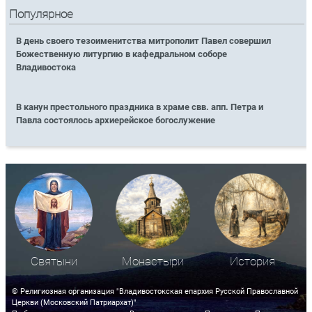
Популярное
В день своего тезоименитства митрополит Павел совершил
Божественную литургию в кафедральном соборе
Владивостока
В канун престольного праздника в храме свв. апп. Петра и
Павла состоялось архиерейское богослужение
Святыни
Монастыри
История
© Религиозная организация "Владивостокская епархия Русской Православной
Церкви (Московский Патриархат)"