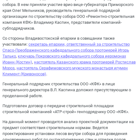
собора. В нем приняли участие врио вице-губернатора Приморского
края Олег Мельников, руководитель генеральной подрядной
организации по строительству собора ООО «Ремонтно-строительная
компания КФК» Владимир Каспин, представители компаний-
субподрядчиков.
Со стороны Владивостокской епархии в совещании также
участвовали:
секретарь епархии, ответственный за строительство
Спасо-Преображенского кафедрального собора протоиерей Игорь
Талько
,
ключарь Покровского кафедрального собора иеромонах
Иоанн (Костин)
,
настоятель Казанского храма протоиерей Ростислав
Мороз
,
настоятель Серафимовского мужского монастыря игумен
Климент (Кривоносов)
.
Генеральный подрядчик строительства ООО «КФК» в лице
генерального директора В.Л. Каспина доложил присутствующим о
проделанной работе.
Подготовлен договор о передаче строительной площадки
строительной компанией «АТР-строй» генподрядчику ООО «КФК».
На данный момент проводится анализ проектной документации на
предмет соответствия строительным нормам. Ведется
проектирование установки лесов внутри собора для проведения
одновременно работ по оштукатуриванию стен и отделке полов.