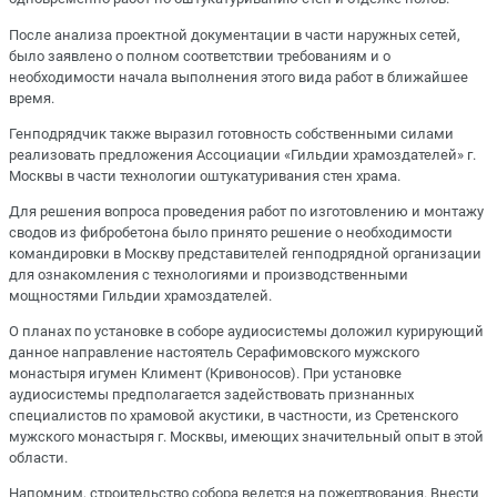
После анализа проектной документации в части наружных сетей,
было заявлено о полном соответствии требованиям и о
необходимости начала выполнения этого вида работ в ближайшее
время.
Генподрядчик также выразил готовность собственными силами
реализовать предложения Ассоциации «Гильдии храмоздателей» г.
Москвы в части технологии оштукатуривания стен храма.
Для решения вопроса проведения работ по изготовлению и монтажу
сводов из фибробетона было принято решение о необходимости
командировки в Москву представителей генподрядной организации
для ознакомления с технологиями и производственными
мощностями Гильдии храмоздателей.
О планах по установке в соборе аудиосистемы доложил курирующий
данное направление настоятель Серафимовского мужского
монастыря игумен Климент (Кривоносов). При установке
аудиосистемы предполагается задействовать признанных
специалистов по храмовой акустики, в частности, из Сретенского
мужского монастыря г. Москвы, имеющих значительный опыт в этой
области.
Напомним, строительство собора ведется на пожертвования. Внести