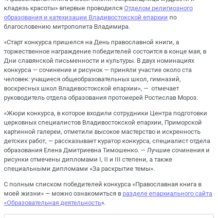
кладезь красоты» впервые проводился
Отделом религиозного
образования и катехизации Владивостокской епархии
по
благословению митрополита Владимира.
«Старт конкурса пришелся на День православной книги, а
торжественное награждение победителей состоится в конце мая, в
Дни славянской письменности и культуры. В двух номинациях
конкурса ― сочинение и рисунок ― приняли участие около ста
человек: учащиеся общеобразовательных школ, гимназий,
воскресных школ Владивостокской епархии», ― отмечает
руководитель отдела образования протоиерей Ростислав Мороз.
«Жюри конкурса, в которое входили сотрудники Центра подготовки
церковных специалистов Владивостокской епархии, Приморской
картинной галереи, отметили высокое мастерство и искренность
детских работ, ― рассказывает куратор конкурса, специалист отдела
образования Елена Дмитриевна Тимошенко. ― Лучшие сочинения и
рисунки отмечены дипломами I, II и III степени, а также
специальными дипломами «За раскрытие темы».
С полным списком победителей конкурса «Православная книга в
моей жизни» ― можно ознакомиться в
разделе епархиального сайта
«Образовательная деятельность
».