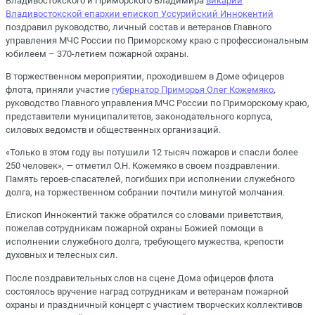
Владивостокского и Приморского Владимира
викарий
Владивостокской епархии епископ Уссурийский Иннокентий
поздравил руководство, личный состав и ветеранов Главного
управления МЧС России по Приморскому краю с профессиональным
юбилеем – 370-летием пожарной охраны.
В торжественном мероприятии, проходившем в Доме офицеров
флота, приняли участие
губернатор Приморья Олег Кожемяко
,
руководство Главного управления МЧС России по Приморскому краю,
представители муниципалитетов, законодательного корпуса,
силовых ведомств и общественных организаций.
«Только в этом году вы потушили 12 тысяч пожаров и спасли более
250 человек», ― отметил О.Н. Кожемяко в своем поздравлении.
Память героев-спасателей, погибших при исполнении служебного
долга, на торжественном собрании почтили минутой молчания.
Епископ Иннокентий также обратился со словами приветствия,
пожелав сотрудникам пожарной охраны Божией помощи в
исполнении служебного долга, требующего мужества, крепости
духовных и телесных сил.
После поздравительных слов на сцене Дома офицеров флота
состоялось вручение наград сотрудникам и ветеранам пожарной
охраны и праздничный концерт c участием творческих коллективов