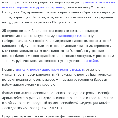
в число российских городов, в которых проходят
премьерные показы
новой исторической драмы «Варавва
», снятой на тему Страстей
Господних. Федеральная премьера приурочена к Страстной седмице
— предваряющей Пасху неделе, на которой вспоминается предание
на суд, распятие и погребение Иисуса Христа.
25 апреля
жители Владивостока впервые смогли посмотреть
эпическую Евангельскую драму в
кинотеатре «Океан
» (ул.
Набережная, 3). Как сообщили в дирекции киносети, показы новой
киноленты будут проводится в последующие дни -
с 26 апреля по 7
мая
включительно в
3-м зал
е кинотеатра "Океан". На утренние
сеансы билеты можно приобрести по вполне доступным расценкам
— от 150 руб. Расписание сеансов нужно уточнять
на сайте
.
Первые
зрители, посетившие премьерные показы
, отмечают
уникальность новой киноленты: «Знакомая с детства Евангельская
история подана в новом ракурсе — глазами разбойника Вараввы,
избежавшего смерти на кресте».
Фильм снимался несколько лет, свою последнюю роль — Иосифа
Аримафейского, ученика Христа, снявшего Его тело с креста — сыграл
в этой киноленте народный артист Российской Федерации Альберт
Леонидович Филозов (1937—2016 гг.).
Предпремьерные показы, в рамках фестивалей, прошли с