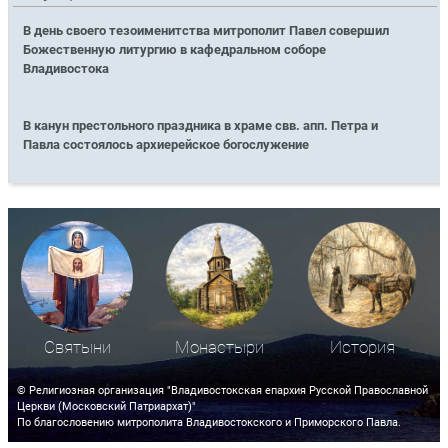
В день своего тезоименитства митрополит Павел совершил
Божественную литургию в кафедральном соборе
Владивостока
В канун престольного праздника в храме свв. апп. Петра и
Павла состоялось архиерейское богослужение
Святыни
Монастыри
История
© Религиозная организация "Владивостокская епархия Русской Православной
Церкви (Московский Патриархат)"
По благословению митрополита Владивостокского и Приморского Павла.