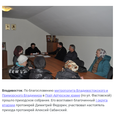
Владивосток
. По благословению
митрополита Владивостокского и
Приморского Владимира
в
Порт-Артурском храме
(по ул. Фастовской)
прошло приходское собрание. Его возглавил благочинный
I округа
епархии
протоиерей Димитрий Федорин; участвовал настоятель
прихода протоиерей Алексий Сабанский.