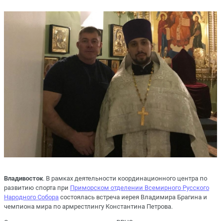
Владивосток
. В рамках деятельности координационного центра по
развитию спорта при
Приморском отделении Всемирного Русского
Народного Собора
состоялась встреча иерея Владимира Брагина и
чемпиона мира по армрестлингу Константина Петрова.