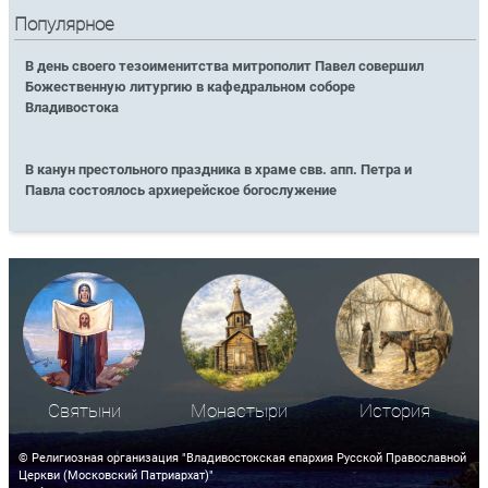
Популярное
В день своего тезоименитства митрополит Павел совершил
Божественную литургию в кафедральном соборе
Владивостока
В канун престольного праздника в храме свв. апп. Петра и
Павла состоялось архиерейское богослужение
Святыни
Монастыри
История
© Религиозная организация "Владивостокская епархия Русской Православной
Церкви (Московский Патриархат)"