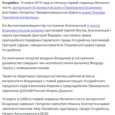
Уссурийск
. 15 марта 2019 года, в пятницу первой седмицы Великого
поста,
митрополит Владивостокский и Приморский Владимир
возглавил Литургию Преждеосвященных Даров в
храме Покрова
Пресвятой Богородицы
.
Его Высокопреосвященству сослужили благочинный
II округа
Владивостокской епархии
протоиерей Сергий Якутов, благочинный I
округа протоиерей Дмитрий Федорин, настоятель храма
преподобного Серафима Саровского города Уссурийска протоиерей
Григорий Цуркан, священнослужители Покровского храма города
Уссурийска.
По окончании литургии владыка Владимир в сослужении
духовенства совершил чин молебного пения мученику Феодору
Тирону с освящением колива.
Также на территории прихода состоялась рабочая встреча
митрополита Владимира с главой администрации Уссурийского
городского округа Евгением Коржом и председателем Приморского
отделения ДОСААФ России Игорем Доценко.
16 марта, в субботу первой седмицы Великого поста, митрополит
Владимир совершит Литургию святителя Иоанна Златоуста в храме
святителя Николая, Мир Ликийских чудотворца, города Уссурийска.
Начало богослужения в 08:30.