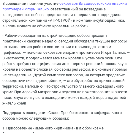
В совещании приняли участие
секретарь Владивостокской епархии
протоиерей Игорь Талько
, ответственный за возведение
кафедрального собора; представители генерального подрядчика
строительной компании «АТР-СТРОЙ» и компании-субподрядчика,
выполняющего на объекте кровельные работы.
- Рабочие совещания на стройплощадке собора проходят
практически каждую неделю, сегодня обсуждали текущие вопросы
по выполнению работ в соответствии с производственным
графиком, — пояснил секретарь епархии протоиерей Игорь Талько. —
В частности, продолжается монтаж кровли и установка окон. Эти
работы требуют специфических инженерных решений, поскольку и
кровля на объекте сложная, со своим рельефом, и оконные проемы
не стандартные. Другой комплекс вопросов, на которых предстоит
сосредоточиться в дальнейшем, — это обустройство прилегающей
территории. Напомню, что строительство главного кафедрального
храма Приморской митрополии ведется на пожертвования и внести
посильную лепту в его возведение может каждый неравнодушный
житель края!
Поддержать возведение Спасо-Преображенского кафедрального
собора можно следующим образом:
1. Приобретение «именного кирпичика» в любом храме