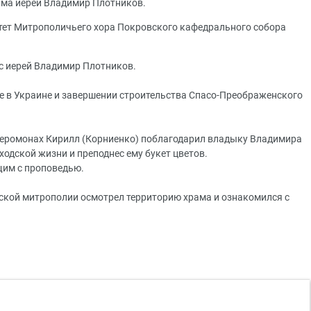
ама иерей Владимир Плотников.
тет Митрополичьего хора Покровского кафедрального собора
с иерей Владимир Плотников.
е в Украине и завершении строительства Спасо-Преображенского
иеромонах Кирилл (Корниенко) поблагодарил владыку Владимира
ходской жизни и преподнес ему букет цветов.
им с проповедью.
ской митрополии осмотрел территорию храма и ознакомился с