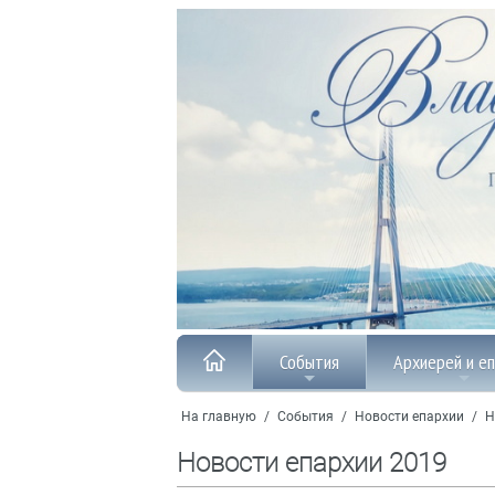
События
Архиерей и е
На главную
/
События
/
Новости епархии
/
Н
Новости епархии 2019