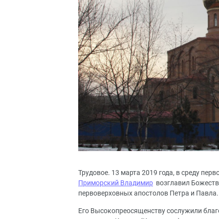
Трудовое. 13 марта 2019 года, в среду пер
Приморский Владимир
возглавил Божеств
первоверховных апостолов Петра и Павла.
Его Высокопреосященству сослужили благо