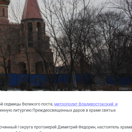
вой седмицы Великого поста,
митрополит Владивостокский и
енную литургию Преждеосвященных даров в храме святых
чинный I округа протоиерей Димитрий Федорин, настоятель храм