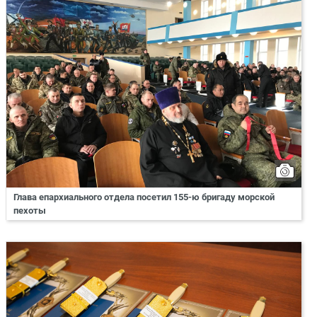
Глава епархиального отдела посетил 155-ю бригаду морской
пехоты