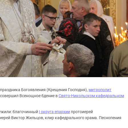
ун праздника Богоявления (Крещения Господня),
митрополит
совершил Всенощное бдение в
Свято-Никольском кафедральном
ужили: благочинный
I округа епархии
протоиерей
иерей Виктор Жильцов, клир кафедрального храма. Песнопения