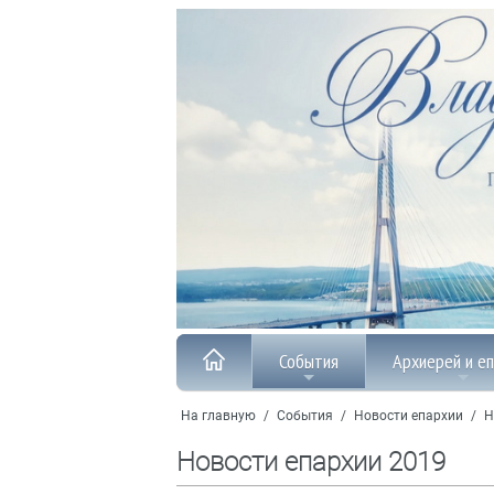
События
Архиерей и е
На главную
/
События
/
Новости епархии
/
Н
Новости епархии 2019