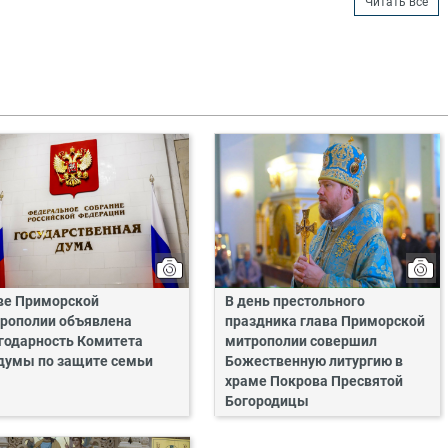
Читать все
ве Приморской
В день престольного
рополии объявлена
праздника глава Приморской
годарность Комитета
митрополии совершил
думы по защите семьи
Божественную литургию в
храме Покрова Пресвятой
Богородицы