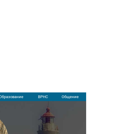
Образование
ВРНС
Общение