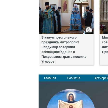
В канун престольного
Мит
праздника митрополит
сов
Владимир совершил
лит
всенощное бдение в
Пр
Покровском храме поселка
Угловое
Главная
События
Архиерей