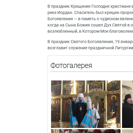
В праздник Крещения Господня христиане 
реке Иордан. Спаситель был крещен проро
Богоявления — в память о чудесном явлен
когда на Сына Божия сошел Дух Святой в об
возлюбленный, в Котором Мое благоволение
В праздник Святого Богоявления, 19 янва
возглавит служение праздничной Литургии 
Фотогалерея