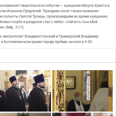
вспоминают евангельское событие — крещение Иисуса Христа в
ком Иоанном Предтечей. Праздник носит также название
ии полноты Святой Троицы, произошедшем во время крещения,
лике голубя и раздался глас с небес: «Сей есть Сын Мой
» (Мф., 3:17).
ря, митрополит Владивостокский и Приморский Владимир
в Богоявленском храме города Артёма; начало в 9.00.