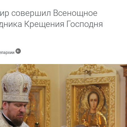
ир совершил Всенощное
здника Крещения Господня
 епархии